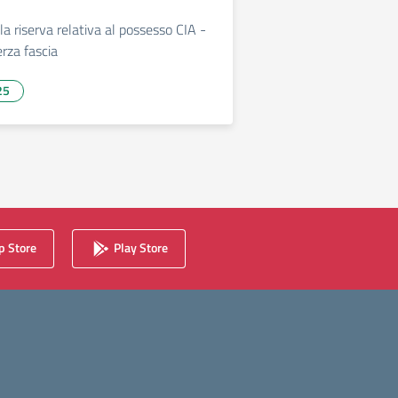
a riserva relativa al possesso CIA -
rza fascia
25
essiva
 Store
Play Store