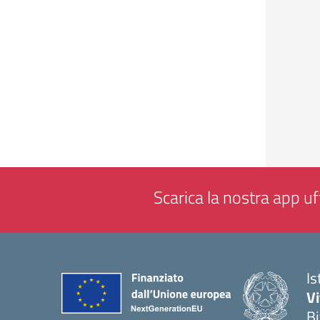
Scarica la nostra app uff
Is
V
Bi