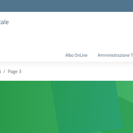
tale
Albo OnLine
Amministrazione T
5
Page 3