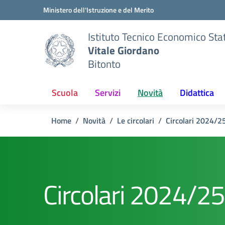
Vai ai contenuti
Vai al menu di navigazione
Vai al footer
Ministero dell'Istruzione e del Merito
Istituto Tecnico Economico Sta
Vitale Giordano
Bitonto
Scuola
Servizi
Novità
Didattica
Home
Novità
Le circolari
Circolari 2024/2
Circolari 2024/25