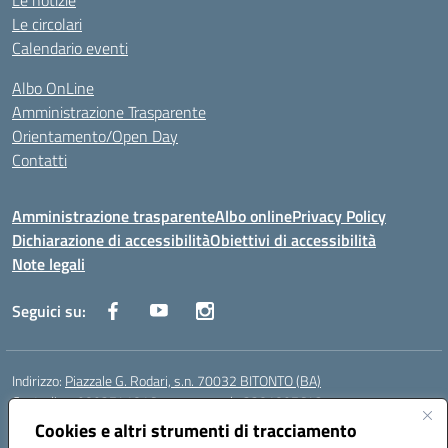
Le notizie
Le circolari
Calendario eventi
Albo OnLine
Amministrazione Trasparente
Orientamento/Open Day
Contatti
Amministrazione trasparente
Albo online
Privacy Policy
Dichiarazione di accessibilità
Obiettivi di accessibilità
Note legali
Seguici su:
Indirizzo:
Piazzale G. Rodari, s.n. 70032 BITONTO (BA)
Centralino:
0803741816 - corso serale 3381807642
Email:
BATD220004@istruzione.it
Cookies e altri strumenti di tracciamento
Posta elettronica certificata (PEC):
batd220004@pec.istruzione.it