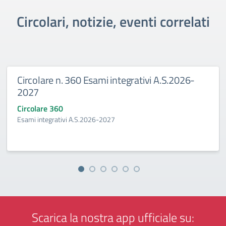
Circolari, notizie, eventi correlati
rcolare n. 360 Esami integrativi A.S.2026-
Gr
27
de
colare 360
Cir
mi integrativi A.S.2026-2027
Grad
Scarica la nostra app ufficiale su: