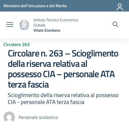
Vai ai contenuti
Vai al menu di navigazione
Vai al footer
Ministero dell'Istruzione e del Merito
Istituto Tecnico Economico
Statale
Vitale Giordano
Circolare 263
Circolare n. 263 – Scioglimento
della riserva relativa al
possesso CIA – personale ATA
terza fascia
Scioglimento della riserva relativa al possesso
CIA - personale ATA terza fascia
Personale scolastico