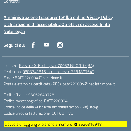
Contatti
Amministrazione trasparente
Albo online
Privacy Policy
Dichiarazione di accessibilità
Obiettivi di accessibilità
Note legali
Seguici su:
Indirizzo:
Piazzale G. Rodari, s.n. 70032 BITONTO (BA)
Centralino:
0803741816 - corso serale 3381807642
Email:
BATD220004@istruzione.it
Posta elettronica certificata (PEC):
batd220004@pec.istruzione.it
Codice fiscale: 93062840728
Codice meccanografico:
BATD220004
Codice Indice delle Pubbliche Amministrazioni (IPA): itcvg
Codice unico di fatturazione (CUF): UFIJVU
la scuola è raggiungibile anche al numero: ☎️ 3520316918