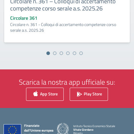
lloqui di accertamento
Circolare n. 360 Esam
ale a.s. 2025.26
2027
Circolare 360
i accertamento competenze corso
Esami integrativi A.S.2026-
Scarica la nostra app ufficiale su:
App Store
Play Store
Istituto Tecnico Economico Statale
Vitale Giordano
Bitonto