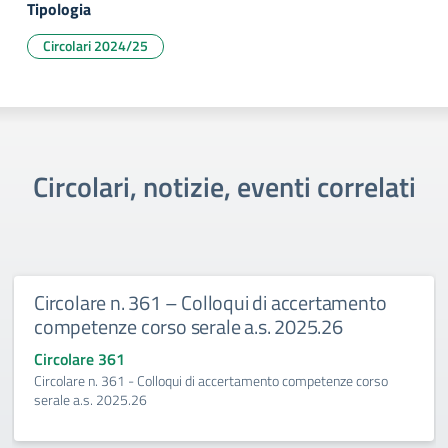
Tipologia
Circolari 2024/25
Circolari, notizie, eventi correlati
361 – Colloqui di accertamento
Circolare n. 
orso serale a.s. 2025.26
2027
Circolare 360
 Colloqui di accertamento competenze corso
Esami integrativi
6