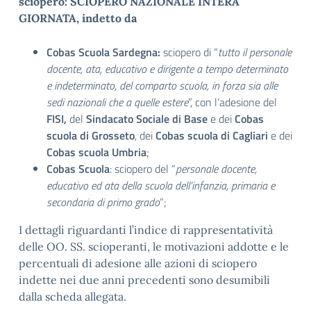
sciopero:
SCIOPERO NAZIONALE INTERA
GIORNATA, indetto da
Cobas Scuola Sardegna:
sciopero di “
tutto il personale
docente, ata, educativo e dirigente a tempo determinato
e indeterminato, del comparto scuola, in forza sia alle
sedi nazionali che a quelle estere
”, con l’adesione del
FISI,
del
Sindacato Sociale di Base
e dei
Cobas
scuola di Grosseto
, dei
Cobas scuola di Cagliari
e dei
Cobas scuola Umbria
;
Cobas Scuola
: sciopero del “
personale docente,
educativo ed ata della scuola dell’infanzia, primaria e
secondaria di primo grado
”;
I dettagli riguardanti l’indice di rappresentatività
delle OO. SS. scioperanti, le motivazioni addotte e le
percentuali di adesione alle azioni di sciopero
indette nei due anni precedenti sono desumibili
dalla scheda allegata.