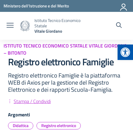
Vai ai contenuti
Vai al menu di navigazione
Vai al footer
Ministero dell'Istruzione e del Merito
Istituto Tecnico Economico
Statale
Vitale Giordano
Apr
ISTITUTO TECNICO ECONOMICO STATALE VITALE GIORDANO
– BITONTO
Registro elettronico Famiglie
Registro elettronico Famiglie è la piattaforma
WEB di Axios per la gestione del Registro
Elettronico e dei rapporti Scuola-Famiglia.
Stampa / Condividi
Argomenti
Didattica
Registro elettronico