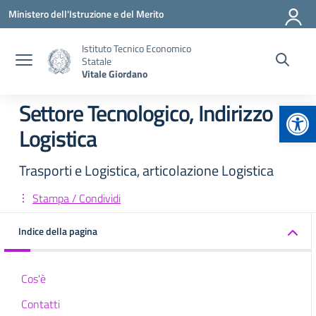
Vai ai contenuti
Vai al menu di navigazione
Vai al footer
Ministero dell'Istruzione e del Merito
Istituto Tecnico Economico
Statale
Vitale Giordano
Apr
Settore Tecnologico, Indirizzo
Logistica
Trasporti e Logistica, articolazione Logistica
Stampa / Condividi
Indice della pagina
Cos'è
Contatti