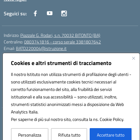
Seguici su:
Indirizzo:
Piazzale G. Rodari, s.n. 70032 BITONTO (BA)
Centralino:
0803741816 - corso serale 3381807642
Email:
BATD220004@istruzione.it
Posta elettronica certificata (PEC):
batd220004@pec.istruzione.it
Cookies e altri strumenti di tracciamento
Codice fiscale: 93062840728
Codice meccanografico:
BATD220004
Il nostro Istituto non utilizza strumenti di profilazione degli utenti -
Codice Indice delle Pubbliche Amministrazioni (IPA): itcvg
sono utilizzati esclusivamente cookies tecnici necessari al
Codice unico di fatturazione (CUF): UFIJVU
corretto funzionamento del sito, alla fruibilità dei servizi
istituzionali e alla sua accessibilità – sono utilizzati, inoltre,
la scuola è raggiungibile anche al numero: ☎️ 3520316918
strumenti statistici anonimizzati messi a disposizione da Web
Analytics Italia.
Hosting & Powered by 3D Solution S.r.l.
Per saperne di più sul nostro sito, consulta la ns. Cookie Policy.
Concept & Design by Designers Italia
Personalizza
Rifiuta tutto
Accettare tutto