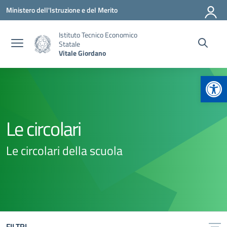
Vai ai contenuti
Vai al menu di navigazione
Vai al footer
Ministero dell'Istruzione e del Merito
Istituto Tecnico Economico
Statale
Vitale Giordano
Apr
Le circolari
Le circolari della scuola
FILTRI