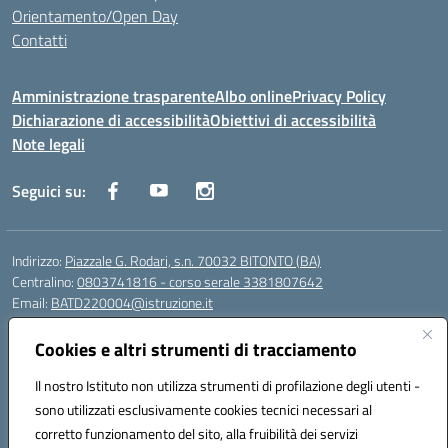
Orientamento/Open Day
Contatti
Amministrazione trasparente
Albo online
Privacy Policy
Dichiarazione di accessibilità
Obiettivi di accessibilità
Note legali
Seguici su:
Indirizzo:
Piazzale G. Rodari, s.n. 70032 BITONTO (BA)
Centralino:
0803741816 - corso serale 3381807642
Email:
BATD220004@istruzione.it
Posta elettronica certificata (PEC):
batd220004@pec.istruzione.it
Cookies e altri strumenti di tracciamento
Codice fiscale: 93062840728
Codice meccanografico:
BATD220004
Il nostro Istituto non utilizza strumenti di profilazione degli utenti -
Codice Indice delle Pubbliche Amministrazioni (IPA): itcvg
sono utilizzati esclusivamente cookies tecnici necessari al
Codice unico di fatturazione (CUF): UFIJVU
corretto funzionamento del sito, alla fruibilità dei servizi