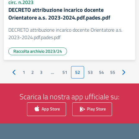
circ. n.2023
DECRETO attribuzione incarico docente
Orientatore a.s. 2023-2024.pdf.pades.pdf
DECRETO attribuzione incarico docente Orientatore a.s.
2023-2024.pdf.pades.pdf
Raccolta archivio 2023/24
1
2
3
…
51
52
53
54
55
Pagina precedente
Pagina s
Scarica la nostra app ufficiale su:
App Store
Play Store