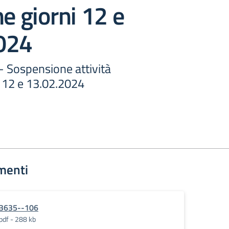
he giorni 12 e
024
 - Sospensione attività
i 12 e 13.02.2024
menti
3635--106
pdf - 288 kb