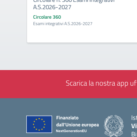
rale
A.S.2026-2027
Circolare 360
Esami integrativi A.S.2026-2027
tenze
Scarica la nostra app uff
Is
V
Bi