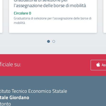
l’assegnazione delle borse di mobilità
Circolare 0
Graduatoria di selezione per l’assegnazione delle borse di
mobilità
iciale su:
App
tituto Tecnico Economico Statale
itale Giordano
tonto