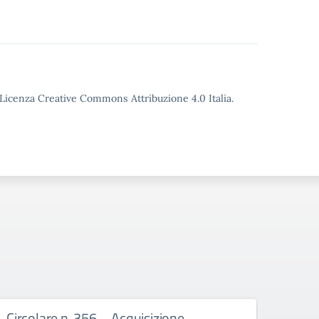
o Licenza Creative Commons Attribuzione 4.0 Italia.
Circolare n. 356 – Acquisizione
Circ