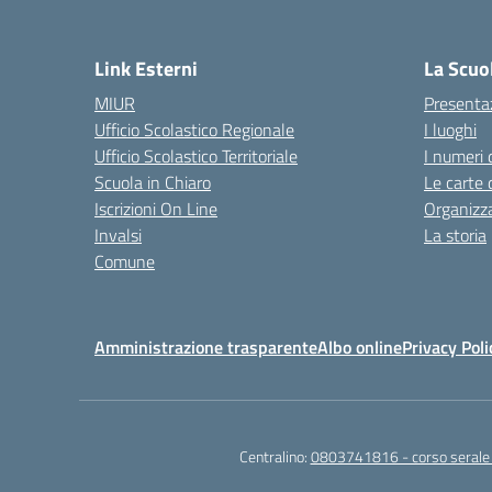
— 
Link Esterni
La Scuo
MIUR
Presenta
Ufficio Scolastico Regionale
I luoghi
Ufficio Scolastico Territoriale
I numeri 
Scuola in Chiaro
Le carte 
Iscrizioni On Line
Organizz
Invalsi
La storia
Comune
Amministrazione trasparente
Albo online
Privacy Poli
Centralino:
0803741816 - corso seral