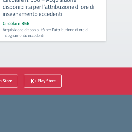
disponibilità per l’attribuzione di ore di
doce
insegnamento eccedenti
Circo
Circola
Circolare 356
25.06
Acquisizione disponibilità per l'attribuzione di ore di
insegnamento eccedenti
 Store
Play Store