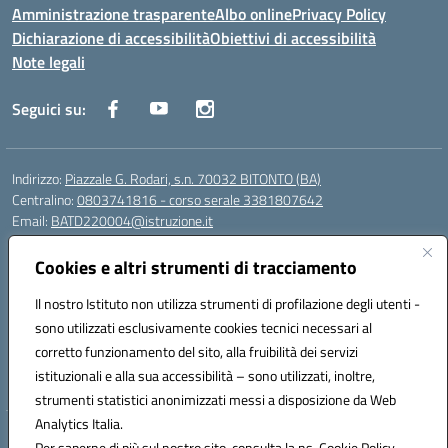
Amministrazione trasparente
Albo online
Privacy Policy
Dichiarazione di accessibilità
Obiettivi di accessibilità
Note legali
Seguici su:
Indirizzo:
Piazzale G. Rodari, s.n. 70032 BITONTO (BA)
Centralino:
0803741816 - corso serale 3381807642
Email:
BATD220004@istruzione.it
Posta elettronica certificata (PEC):
batd220004@pec.istruzione.it
Cookies e altri strumenti di tracciamento
Codice fiscale: 93062840728
Codice meccanografico:
BATD220004
Il nostro Istituto non utilizza strumenti di profilazione degli utenti -
Codice Indice delle Pubbliche Amministrazioni (IPA): itcvg
sono utilizzati esclusivamente cookies tecnici necessari al
Codice unico di fatturazione (CUF): UFIJVU
corretto funzionamento del sito, alla fruibilità dei servizi
istituzionali e alla sua accessibilità – sono utilizzati, inoltre,
la scuola è raggiungibile anche al numero: ☎️ 3520316918
strumenti statistici anonimizzati messi a disposizione da Web
Analytics Italia.
Hosting & Powered by 3D Solution S.r.l.
Per saperne di più sul nostro sito, consulta la ns. Cookie Policy.