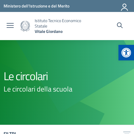
Vai ai contenuti
Vai al menu di navigazione
Vai al footer
Ministero dell'Istruzione e del Merito
Istituto Tecnico Economico
Statale
Vitale Giordano
Apr
Le circolari
Le circolari della scuola
FILTRI