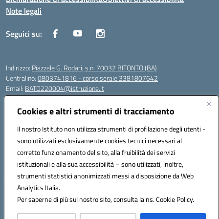
Note legali
Seguici su:
Indirizzo:
Piazzale G. Rodari, s.n. 70032 BITONTO (BA)
Centralino:
0803741816 - corso serale 3381807642
Email:
BATD220004@istruzione.it
Posta elettronica certificata (PEC):
batd220004@pec.istruzione.it
Cookies e altri strumenti di tracciamento
Codice fiscale: 93062840728
Codice meccanografico:
BATD220004
Il nostro Istituto non utilizza strumenti di profilazione degli utenti -
Codice Indice delle Pubbliche Amministrazioni (IPA): itcvg
sono utilizzati esclusivamente cookies tecnici necessari al
Codice unico di fatturazione (CUF): UFIJVU
corretto funzionamento del sito, alla fruibilità dei servizi
istituzionali e alla sua accessibilità – sono utilizzati, inoltre,
la scuola è raggiungibile anche al numero: ☎️ 3520316918
strumenti statistici anonimizzati messi a disposizione da Web
Analytics Italia.
Hosting & Powered by 3D Solution S.r.l.
Per saperne di più sul nostro sito, consulta la ns. Cookie Policy.
Concept & Design by Designers Italia