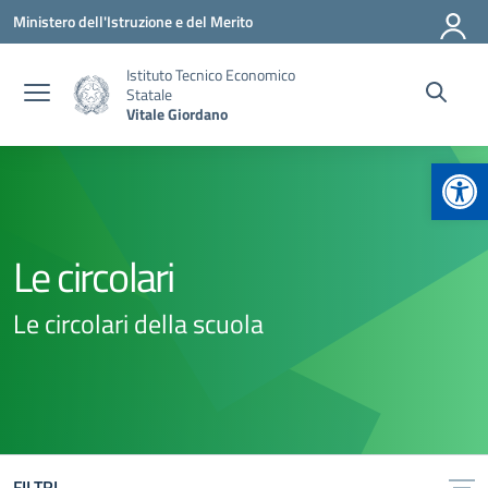
Vai ai contenuti
Vai al menu di navigazione
Vai al footer
Ministero dell'Istruzione e del Merito
Istituto Tecnico Economico
Statale
Vitale Giordano
Apr
Le circolari
Le circolari della scuola
FILTRI