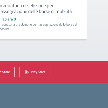
Graduatoria di selezione per
Circola
l’assegnazione delle borse di mobilità
disponib
insegn
ircolare 0
raduatoria di selezione per l’assegnazione delle borse di
Circolare
obilità
Acquisizione
insegname
 Store
Play Store