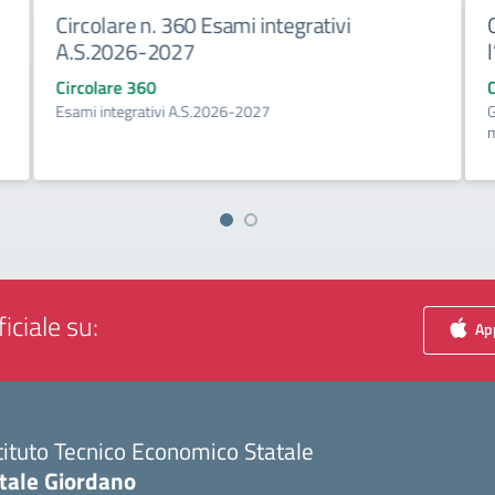
Circolare n. 360 Esami integrativi
A.S.2026-2027
Circolare 360
C
Esami integrativi A.S.2026-2027
G
m
iciale su:
App
tituto Tecnico Economico Statale
itale Giordano