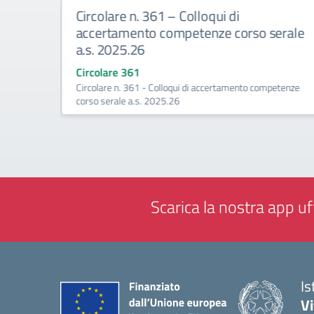
0
Circolare n. 361 – Colloqui di
accertamento competenze corso serale
a.s. 2025.26
ca - Avviso
Circolare 361
Circolare n. 361 - Colloqui di accertamento competenze
corso serale a.s. 2025.26
Scarica la nostra app uff
Is
V