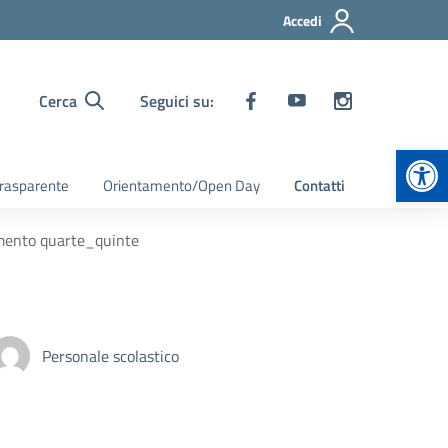
Accedi
Cerca
Seguici su:
Apr
rasparente
Orientamento/Open Day
Contatti
amento quarte_quinte
Personale scolastico