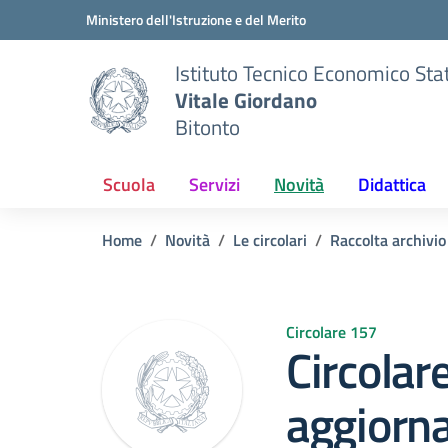
Vai ai contenuti
Vai al menu di navigazione
Vai al footer
Ministero dell'Istruzione e del Merito
Istituto Tecnico Economico Sta
Vitale Giordano
Bitonto
Scuola
Servizi
Novità
Didattica
Home
Novità
Le circolari
Raccolta archivi
Circolare 157
Circolar
aggiorn