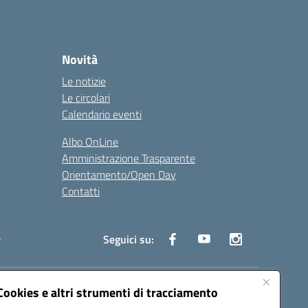
Novità
Le notizie
Le circolari
Calendario eventi
Albo OnLine
Amministrazione Trasparente
Orientamento/Open Day
Contatti
i
Seguici su:
Cookies e altri strumenti di tracciamento
ata (PEC):
batd220004@pec.istruzione.it