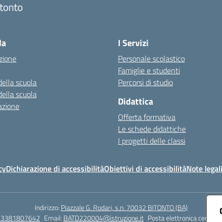
tonto
Visita la pagina iniziale della scuola
la
I Servizi
zione
Personale scolastico
Famiglie e studenti
della scuola
Percorsi di studio
della scuola
Didattica
azione
Offerta formativa
Le schede didattiche
I progetti delle classi
cy
Dichiarazione di accessibilità
Obiettivi di accessibilità
Note legal
Indirizzo:
Piazzale G. Rodari, s.n. 70032 BITONTO (BA)
e 3381807642
Email:
BATD220004@istruzione.it
Posta elettronica certific