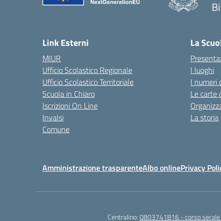
Bi
— 
Link Esterni
La Scuo
MIUR
Presenta
Ufficio Scolastico Regionale
I luoghi
Ufficio Scolastico Territoriale
I numeri 
Scuola in Chiaro
Le carte 
Iscrizioni On Line
Organizz
Invalsi
La storia
Comune
Amministrazione trasparente
Albo online
Privacy Poli
Centralino:
0803741816 - corso seral