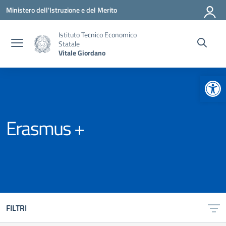
Vai ai contenuti
Vai al menu di navigazione
Vai al footer
Ministero dell'Istruzione e del Merito
Istituto Tecnico Economico
Statale
Vitale Giordano
Apr
Erasmus +
FILTRI