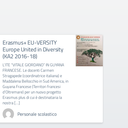
FSE POR Puglia Linea 1 Stage
ty
a Padova “Apprendere in
situazione”
ANA
FSE POR Puglia Linea 1 Stage a Padova
“APPRENDERE IN SITUAZIONE” I nostri
 e
alunni delle classi quarte e quinte dell’a.s.
ca, in
2014/15 impegnati in uno stage a
i
Padova dal 5 settembre al 3
o
ottobre: Progetto “APPRENDERE IN
la
SITUAZIONE” […]
Personale scolastico