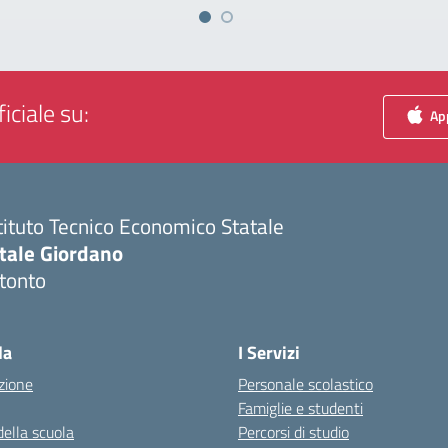
iciale su:
App
tituto Tecnico Economico Statale
itale Giordano
tonto
Visita la pagina iniziale della scuola
la
I Servizi
zione
Personale scolastico
Famiglie e studenti
della scuola
Percorsi di studio