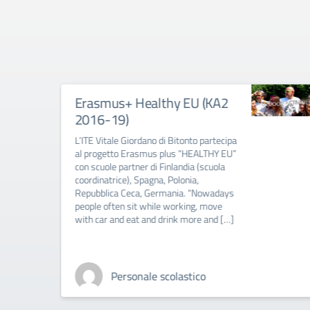
ealthy EU (KA2
Erasmus+ There i
something new un
sun (KA2 2014/16
ano di Bitonto partecipa
smus plus “HEALTHY EU”
IL PROGETTO La nostra sc
 di Finlandia (scuola
al progetto Erasmus + “Th
pagna, Polonia,
something new under the s
, Germania. “Nowadays
biennio 2014/2016 insiem
 while working, move
scuole europee: il Gymm
and drink more and […]
Waldkraiburg (Germania) 
Regina Weidl, la docente c
dell’intero […]
le scolastico
Personale scol