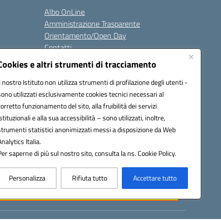
Albo OnLine
Amministrazione Trasparente
Orientamento/Open Day
Contatti
Cookies e altri strumenti di tracciamento
i
Seguici su:
Il nostro Istituto non utilizza strumenti di profilazione degli utenti -
sono utilizzati esclusivamente cookies tecnici necessari al
corretto funzionamento del sito, alla fruibilità dei servizi
istituzionali e alla sua accessibilità – sono utilizzati, inoltre,
ata (PEC):
batd220004@pec.istruzione.it
strumenti statistici anonimizzati messi a disposizione da Web
Analytics Italia.
Per saperne di più sul nostro sito, consulta la ns. Cookie Policy.
Personalizza
Rifiuta tutto
Accettare tutto