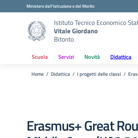
Vai ai contenuti
Vai al menu di navigazione
Vai al footer
Ministero dell'Istruzione e del Merito
Istituto Tecnico Economico Sta
Vitale Giordano
Bitonto
Scuola
Servizi
Novità
Didattica
Home
Didattica
I progetti delle classi
Era
Erasmus+ Great Rout