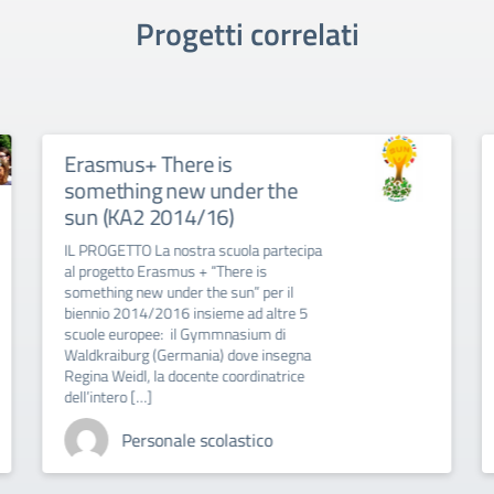
Progetti correlati
s
Erasmus+ EU-VERSITY
der the
Europe United in Diversi
)
(KA2 2016-18)
uola partecipa
L’ITE “VITALE GIORDANO” IN GUY
ere is
FRANCESE. Le docenti Carmen
un” per il
Stragapede (coordinatrice italiana)
e ad altre 5
Maddalena Bellocchio in Sud Ameri
nasium di
Guyana Francese (Territori frances
dove insegna
d’Oltremare) per un nuovo progett
oordinatrice
Erasmus plus di cui è destinataria 
nostra […]
astico
Personale scolastico