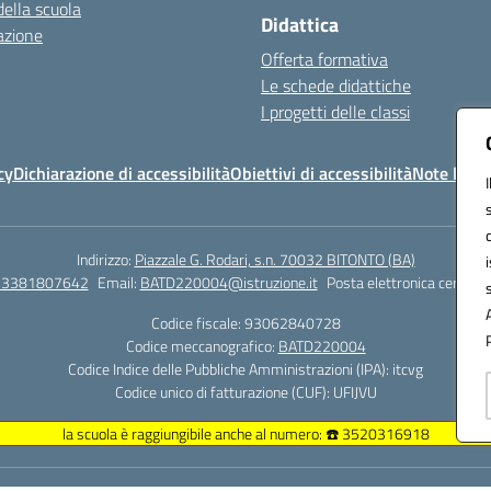
della scuola
Didattica
azione
Offerta formativa
Le schede didattiche
I progetti delle classi
cy
Dichiarazione di accessibilità
Obiettivi di accessibilità
Note legal
Indirizzo:
Piazzale G. Rodari, s.n. 70032 BITONTO (BA)
e 3381807642
Email:
BATD220004@istruzione.it
Posta elettronica certific
Codice fiscale: 93062840728
Codice meccanografico:
BATD220004
Codice Indice delle Pubbliche Amministrazioni (IPA): itcvg
Codice unico di fatturazione (CUF): UFIJVU
la scuola è raggiungibile anche al numero: ☎️ 3520316918