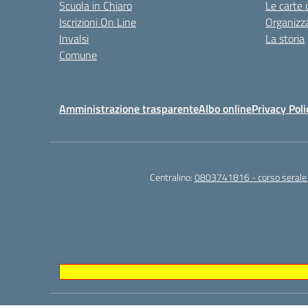
Scuola in Chiaro
Le carte 
Iscrizioni On Line
Organizz
Invalsi
La storia
Comune
Amministrazione trasparente
Albo online
Privacy Poli
Centralino:
0803741816 - corso seral