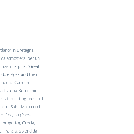
ordano” in Bretagna,
gica atmosfera, per un
 Erasmus plus, “Great
iddle Ages and their
 docenti Carmen
addalena Bellocchio
 staff meeting presso il
ns di Saint Malo con i
 di Spagna (Paese
l progetto), Grecia,
a, Francia. Splendida