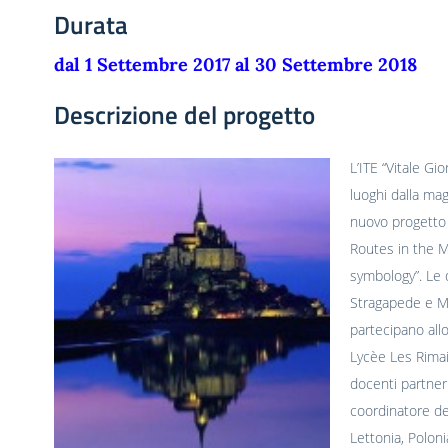
Durata
dal 1 Settembre 2017 al 30 Settembre 2018
Descrizione del progetto
L’ITE “Vitale Gi
luoghi dalla ma
nuovo progetto
Routes in the M
symbology”. Le
Stragapede e M
partecipano allo
Lycèe Les Rimai
docenti partner
coordinatore de
Lettonia, Poloni