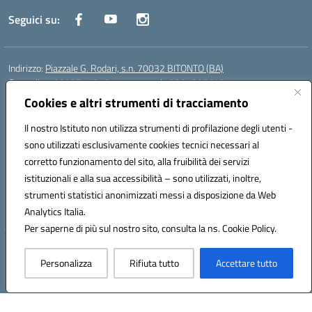
Seguici su:
Indirizzo:
Piazzale G. Rodari, s.n. 70032 BITONTO (BA)
Centralino:
0803741816 - corso serale 3381807642
Email:
BATD220004@istruzione.it
Cookies e altri strumenti di tracciamento
Posta elettronica certificata (PEC):
batd220004@pec.istruzione.it
Il nostro Istituto non utilizza strumenti di profilazione degli utenti -
Codice fiscale: 93062840728
sono utilizzati esclusivamente cookies tecnici necessari al
Codice meccanografico:
BATD220004
corretto funzionamento del sito, alla fruibilità dei servizi
Codice Indice delle Pubbliche Amministrazioni (IPA): itcvg
istituzionali e alla sua accessibilità – sono utilizzati, inoltre,
Codice unico di fatturazione (CUF): UFIJVU
strumenti statistici anonimizzati messi a disposizione da Web
la scuola è raggiungibile anche al numero: ☎️ 3520316918
Analytics Italia.
Per saperne di più sul nostro sito, consulta la ns. Cookie Policy.
Hosting & Powered by 3D Solution S.r.l.
Personalizza
Rifiuta tutto
Accettare tutto
Concept & Design by Designers Italia