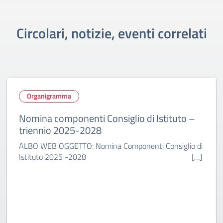
Circolari, notizie, eventi correlati
rganigramma
Orga
ina componenti Consiglio di Istituto –
Decre
ennio 2025-2028
Dipart
integr
O WEB OGGETTO: Nomina Componenti Consiglio di
stituto 2025 -2028 […]
Al Pers
Amminis
Decreto 
Diparti
rettific