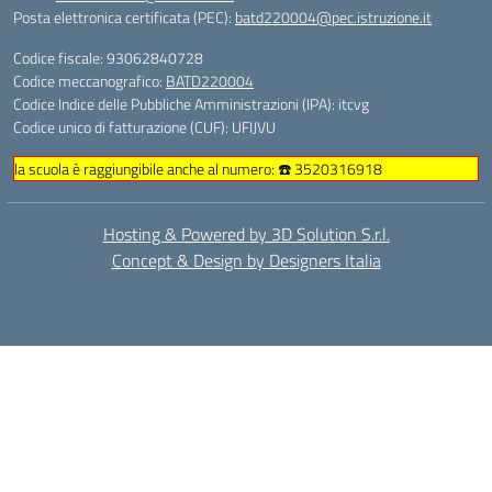
Posta elettronica certificata (PEC):
batd220004@pec.istruzione.it
Codice fiscale: 93062840728
Codice meccanografico:
BATD220004
Codice Indice delle Pubbliche Amministrazioni (IPA): itcvg
Codice unico di fatturazione (CUF): UFIJVU
la scuola è raggiungibile anche al numero: ☎️ 3520316918
Hosting & Powered by 3D Solution S.r.l.
Concept & Design by Designers Italia