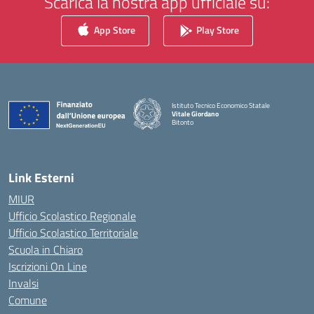
Scarica la nostra app ufficiale su:
App Store
Play Store
Istituto Tecnico Economico Statale
Vitale Giordano
Bitonto
— Visita la pagina iniziale della scuola
Link Esterni
MIUR
Ufficio Scolastico Regionale
Ufficio Scolastico Territoriale
Scuola in Chiaro
Iscrizioni On Line
Invalsi
Comune