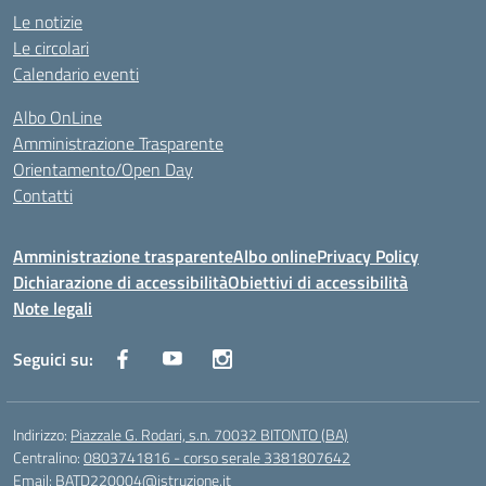
Le notizie
Le circolari
Calendario eventi
Albo OnLine
Amministrazione Trasparente
Orientamento/Open Day
Contatti
Amministrazione trasparente
Albo online
Privacy Policy
Dichiarazione di accessibilità
Obiettivi di accessibilità
Note legali
Seguici su:
Indirizzo:
Piazzale G. Rodari, s.n. 70032 BITONTO (BA)
Centralino:
0803741816 - corso serale 3381807642
Email:
BATD220004@istruzione.it