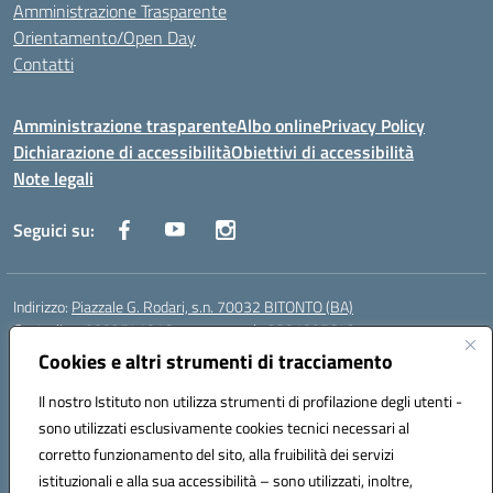
Amministrazione Trasparente
Orientamento/Open Day
Contatti
Amministrazione trasparente
Albo online
Privacy Policy
Dichiarazione di accessibilità
Obiettivi di accessibilità
Note legali
Seguici su:
Indirizzo:
Piazzale G. Rodari, s.n. 70032 BITONTO (BA)
Centralino:
0803741816 - corso serale 3381807642
Email:
BATD220004@istruzione.it
Cookies e altri strumenti di tracciamento
Posta elettronica certificata (PEC):
batd220004@pec.istruzione.it
Il nostro Istituto non utilizza strumenti di profilazione degli utenti -
Codice fiscale: 93062840728
sono utilizzati esclusivamente cookies tecnici necessari al
Codice meccanografico:
BATD220004
corretto funzionamento del sito, alla fruibilità dei servizi
Codice Indice delle Pubbliche Amministrazioni (IPA): itcvg
istituzionali e alla sua accessibilità – sono utilizzati, inoltre,
Codice unico di fatturazione (CUF): UFIJVU