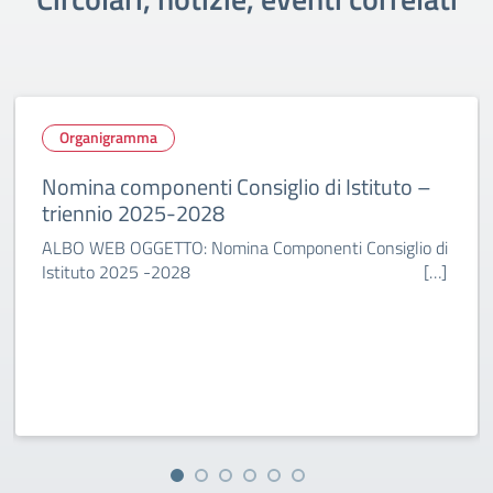
gramma
Organigra
componenti Consiglio di Istituto –
Decreto No
o 2025-2028
Dipartimen
integrazion
 OGGETTO: Nomina Componenti Consiglio di
tuto 2025 -2028 […]
Al Personale
Amministrazi
Decreto di no
Dipartimento 
rettifica IL 