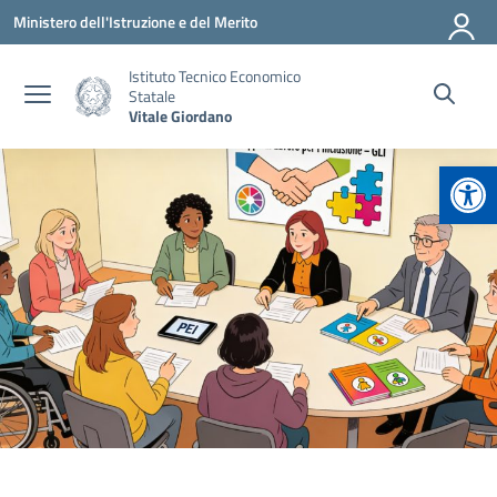
Vai ai contenuti
Vai al menu di navigazione
Vai al footer
Ministero dell'Istruzione e del Merito
Istituto Tecnico Economico
Statale
Vitale Giordano
Apr