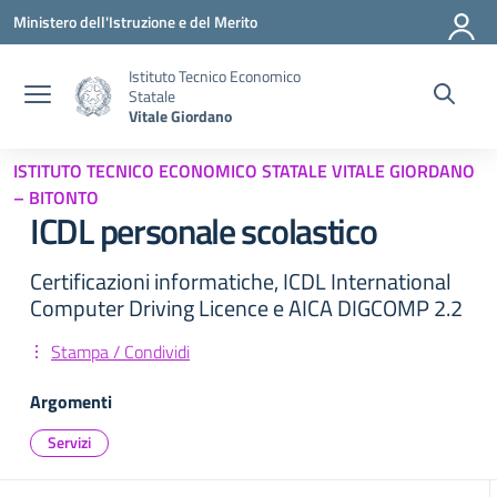
Vai ai contenuti
Vai al menu di navigazione
Vai al footer
Ministero dell'Istruzione e del Merito
Istituto Tecnico Economico
Statale
Vitale Giordano
ISTITUTO TECNICO ECONOMICO STATALE VITALE GIORDANO
– BITONTO
ICDL personale scolastico
Certificazioni informatiche, ICDL International
Computer Driving Licence e AICA DIGCOMP 2.2
Stampa / Condividi
Argomenti
Servizi