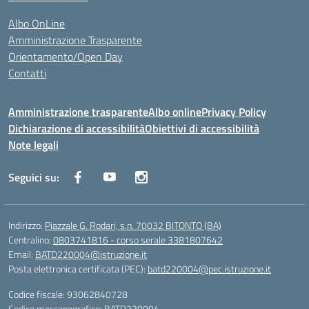
Albo OnLine
Amministrazione Trasparente
Orientamento/Open Day
Contatti
Amministrazione trasparente
Albo online
Privacy Policy
Dichiarazione di accessibilità
Obiettivi di accessibilità
Note legali
Seguici su:
Indirizzo:
Piazzale G. Rodari, s.n. 70032 BITONTO (BA)
Centralino:
0803741816 - corso serale 3381807642
Email:
BATD220004@istruzione.it
Posta elettronica certificata (PEC):
batd220004@pec.istruzione.it
Codice fiscale: 93062840728
Codice meccanografico:
BATD220004