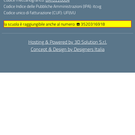
Codice Indice delle Pubbliche Amministrazioni (IPA): itcvg
Codice unico di fatturazione (CUF): UFIJVU
la scuola è raggiungibile anche al numero: ☎️ 3520316918
Hosting & Powered by 3D Solution S.r.l.
Concept & Design by Designers Italia