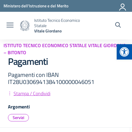
Vai ai contenuti
Vai al menu di navigazione
Vai al footer
Ministero dell'Istruzione e del Merito
Istituto Tecnico Economico
Statale
Vitale Giordano
Apr
ISTITUTO TECNICO ECONOMICO STATALE VITALE GIORDANO
– BITONTO
Pagamenti
Pagamenti con IBAN
IT28U0306941384100000046051
Stampa / Condividi
Argomenti
Servizi