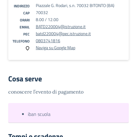
Piazzale G. Rodari, s.n. 70032 BITONTO (BA)
INDIRIZZO
70032
CAP
8.00 / 12.00
ORARI
BATD220004@istruzione.it
EMAIL
batd220004@pec.istruzione.it
PEC
0803741816
TELEFONO
Naviga su Google Map
Cosa serve
conoscere l’evento di pagamento
iban scuola
Tempi e scadenze