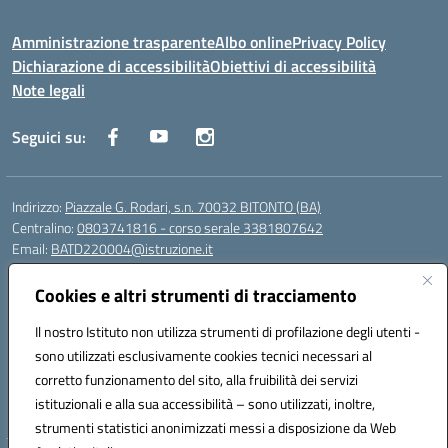
Amministrazione trasparente
Albo online
Privacy Policy
Dichiarazione di accessibilità
Obiettivi di accessibilità
Note legali
Seguici su:
Indirizzo:
Piazzale G. Rodari, s.n. 70032 BITONTO (BA)
Centralino:
0803741816 - corso serale 3381807642
Email:
BATD220004@istruzione.it
Posta elettronica certificata (PEC):
batd220004@pec.istruzione.it
Cookies e altri strumenti di tracciamento
Codice fiscale: 93062840728
Codice meccanografico:
BATD220004
Il nostro Istituto non utilizza strumenti di profilazione degli utenti -
Codice Indice delle Pubbliche Amministrazioni (IPA): itcvg
sono utilizzati esclusivamente cookies tecnici necessari al
Codice unico di fatturazione (CUF): UFIJVU
corretto funzionamento del sito, alla fruibilità dei servizi
istituzionali e alla sua accessibilità – sono utilizzati, inoltre,
la scuola è raggiungibile anche al numero: ☎️ 3520316918
strumenti statistici anonimizzati messi a disposizione da Web