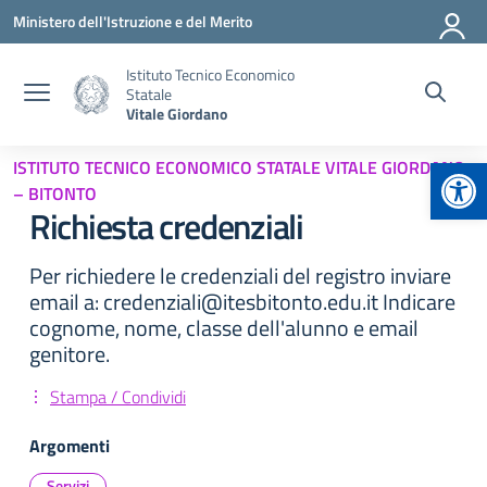
Vai ai contenuti
Vai al menu di navigazione
Vai al footer
Ministero dell'Istruzione e del Merito
Istituto Tecnico Economico
Statale
Vitale Giordano
Apr
ISTITUTO TECNICO ECONOMICO STATALE VITALE GIORDANO
– BITONTO
Richiesta credenziali
Per richiedere le credenziali del registro inviare
email a: credenziali@itesbitonto.edu.it Indicare
cognome, nome, classe dell'alunno e email
genitore.
Stampa / Condividi
Argomenti
Servizi