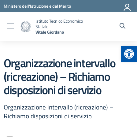
Vai ai contenuti
Vai al menu di navigazione
Vai al footer
Ministero dell'Istruzione e del Merito
Istituto Tecnico Economico
Statale
Vitale Giordano
Apr
Organizzazione intervallo
(ricreazione) – Richiamo
disposizioni di servizio
Organizzazione intervallo (ricreazione) –
Richiamo disposizioni di servizio