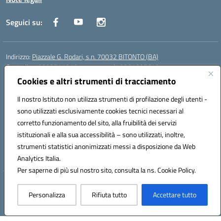
Seguici su:
Indirizzo:
Piazzale G. Rodari, s.n. 70032 BITONTO (BA)
Centralino:
0803741816 - corso serale 3381807642
Email:
BATD220004@istruzione.it
Cookies e altri strumenti di tracciamento
Posta elettronica certificata (PEC):
batd220004@pec.istruzione.it
Il nostro Istituto non utilizza strumenti di profilazione degli utenti -
Codice fiscale: 93062840728
sono utilizzati esclusivamente cookies tecnici necessari al
Codice meccanografico:
BATD220004
corretto funzionamento del sito, alla fruibilità dei servizi
Codice Indice delle Pubbliche Amministrazioni (IPA): itcvg
istituzionali e alla sua accessibilità – sono utilizzati, inoltre,
Codice unico di fatturazione (CUF): UFIJVU
strumenti statistici anonimizzati messi a disposizione da Web
la scuola è raggiungibile anche al numero: ☎️ 3520316918
Analytics Italia.
Per saperne di più sul nostro sito, consulta la ns. Cookie Policy.
Hosting & Powered by 3D Solution S.r.l.
Personalizza
Rifiuta tutto
Accettare tutto
Concept & Design by Designers Italia