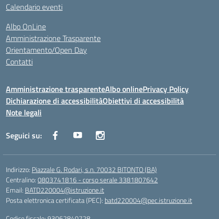
Calendario eventi
Albo OnLine
Amministrazione Trasparente
Orientamento/Open Day
Contatti
Amministrazione trasparente
Albo online
Privacy Policy
Dichiarazione di accessibilità
Obiettivi di accessibilità
Note legali
Seguici su:
Indirizzo:
Piazzale G. Rodari, s.n. 70032 BITONTO (BA)
Centralino:
0803741816 - corso serale 3381807642
Email:
BATD220004@istruzione.it
Posta elettronica certificata (PEC):
batd220004@pec.istruzione.it
Codice fiscale: 93062840728