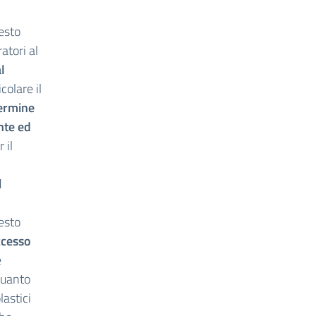
uesto
atori al
l
icolare il
termine
nte ed
 il
d
uesto
ccesso
e
 quanto
lastici