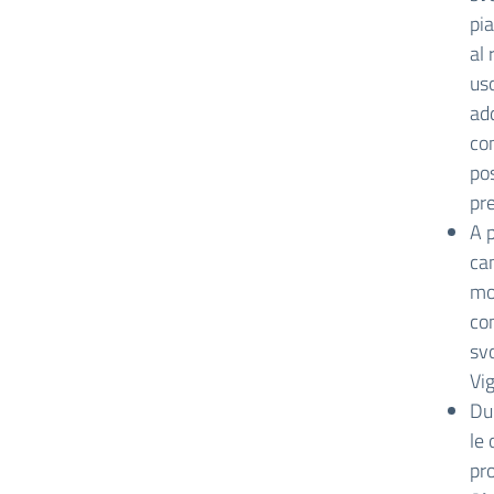
pia
al 
uso
ad
con
po
pr
A p
can
mo
con
sv
Vig
Dur
le 
pr