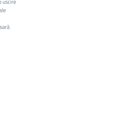
o uscire
ale
 sarà