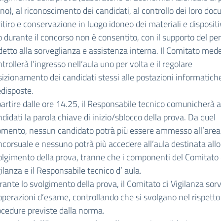
no), al riconoscimento dei candidati, al controllo dei loro doc
ritiro e conservazione in luogo idoneo dei materiali e dispositivi
 durante il concorso non è consentito, con il supporto del pe
detto alla sorveglianza e assistenza interna. Il Comitato me
trollerà l’ingresso nell’aula uno per volta e il regolare
sizionamento dei candidati stessi alle postazioni informatich
edisposte.
artire dalle ore 14.25, il Responsabile tecnico comunicherà a
didati la parola chiave di inizio/sblocco della prova. Da quel
mento, nessun candidato potrà più essere ammesso all’area
corsuale e nessuno potrà più accedere all’aula destinata allo
olgimento della prova, tranne che i componenti del Comitato 
ilanza e il Responsabile tecnico d’ aula.
ante lo svolgimento della prova, il Comitato di Vigilanza sor
operazioni d’esame, controllando che si svolgano nel rispetto
ocedure previste dalla norma.