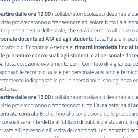
partire dalle ore 12.00
i collaboratori scolastici destinati a q
vizio provvederanno a transennare ed isolare tutta l’ala labor
mo piano a destra delle scale, che sarà interdetta all’utilizzo
a
rsonale docente ed ATA ed agli studenti.
Tutta l’ala, e in part
boratorio di Economia Aziendale,
rimarrà interdetta fino al 
lle procedure concorsuali agli studenti e al personale doce
A
, fatta eccezione ovviamente per il Comitato di Vigilanza, per
ponsabile tecnico di aula e per personale ausiliario e tecnico
rettamente indispensabile per le operazioni di sorveglianza e
sistenza.
partire dalle ore 12.00
i collaboratori scolastici destinati a q
rvizio provvederanno a transennare tutta
l’area esterna di a
’entrata centrale B
, che, fino alla conclusione delle procedur
corsuali sarà interdetta all’utilizzo di pubblico e studenti, in
ervata all’ingresso e all’uscita dei candidati. I collaboratori sco