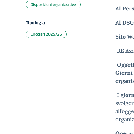
Disposizioni organizzative
Al Per
Tipologia
Al DS
Circolari 2025/26
Sito We
RE Axi
Oggett
Giorni
organiz
I gior
svolger
all’ogg
organi
Operazi