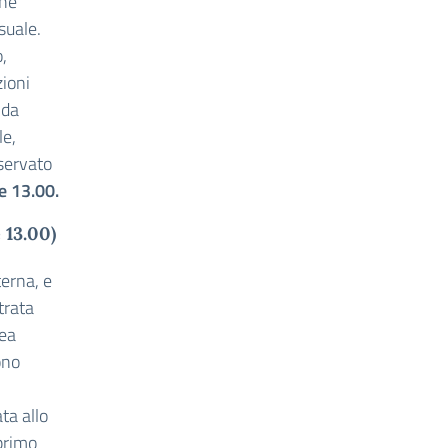
che
suale.
,
zioni
 da
le,
iservato
e 13.00.
 13.00)
terna, e
ntrata
rea
ono
ta allo
primo