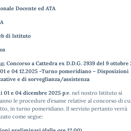
sonale Docente ed ATA
GA
b di Istituto
os
o:
Concorso a Cattedra ex D.D.G. 2939 del 9 ottobre
 01 e 04 12.2025 -Turno pomeridiano – Disposizioni
zative e di sorveglianza/assistenza
ni 01 e 04 dicembre 2025 p.v
. nel nostro Istituto si
anno le procedure d’esame relative al concorso di cu
etto, in turno pomeridiano. Il servizio pertanto verrà
zzato come segue:
oni preliminari (dalle ore 12.00)