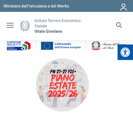
Vai ai contenuti
Vai al menu di navigazione
Vai al footer
Ministero dell'Istruzione e del Merito
Istituto Tecnico Economico
Statale
Vitale Giordano
Apr