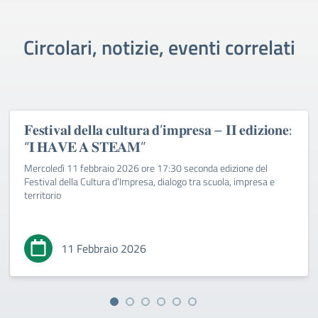
Circolari, notizie, eventi correlati
𝐅𝐞𝐬𝐭𝐢𝐯𝐚𝐥 𝐝𝐞𝐥𝐥𝐚 𝐜𝐮𝐥𝐭𝐮𝐫𝐚 𝐝’𝐢𝐦𝐩𝐫𝐞𝐬𝐚 – 𝐈𝐈 𝐞𝐝𝐢𝐳𝐢𝐨𝐧𝐞:
“𝐈 𝐇𝐀𝐕𝐄 𝐀 𝐒𝐓𝐄𝐀𝐌”
Mercoledì 11 febbraio 2026 ore 17:30 seconda edizione del
Festival della Cultura d’Impresa, dialogo tra scuola, impresa e
territorio
11 Febbraio 2026