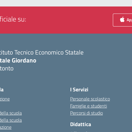
iciale su:
App
tituto Tecnico Economico Statale
itale Giordano
tonto
Visita la pagina iniziale della scuola
la
I Servizi
zione
Personale scolastico
Famiglie e studenti
della scuola
Percorsi di studio
della scuola
Didattica
azione