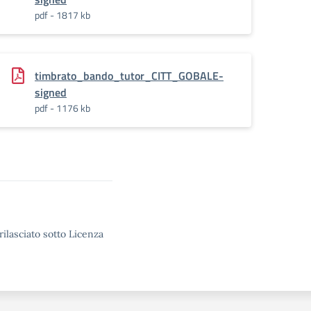
pdf - 1817 kb
ORDINATORE_CITT_GLOBALE-
timbrato_bando_tutor_CITT_GOBALE-
signed
pdf - 1176 kb
rilasciato sotto Licenza