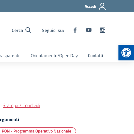
Accedi
Cerca
Seguici su:
Apr
rasparente
Orientamento/Open Day
Contatti
Stampa / Condividi
rgomenti
PON - Programma Operativo Nazionale