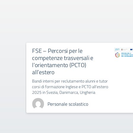
i per le
PCTO in Croazia – 
rasversali e
2024 – L’esperienza
to (PCTO)
Un racconto multimediale del
Modulo PCTO "Esplorando il
dell'Informatica e dell'Ammin
eclutamento alunni e tutor
 Inglese e PCTO all'estero
nimarca, Ungheria
e scolastico
Personale scolas