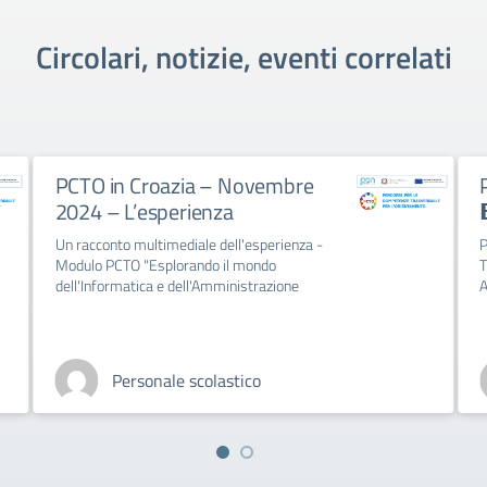
Circolari, notizie, eventi correlati
Novembre
PCTO all’estero: 14 𝗴𝗶𝗼𝗿𝗻𝗶
𝗕𝘂𝗱𝗮𝗽𝗲𝘀𝘁
l'esperienza -
Progetto 10.6.6B-FSEPON-PU-2024-
 mondo
TRA INFORMATICA E TURISMO: UN
istrazione
APPROCCIO AL MONDO DEL LAVORO
tico
Personale scolastico