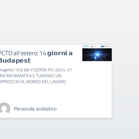
 𝗮
𝐈𝐧𝐠𝐥𝐞𝐬𝐞 𝐢𝐧 𝐟𝐮𝐥𝐥 𝐢𝐦𝐦𝐞𝐫𝐬𝐢𝐨𝐧
Progetto 10.2.2A-FSEPON-PU-2024-330:
8 - 15 giugno 2024, 60 ore per 30 studenti
37
in preparazione del PCTO all'estero - San
Salvo (CH)
Personale scolastico