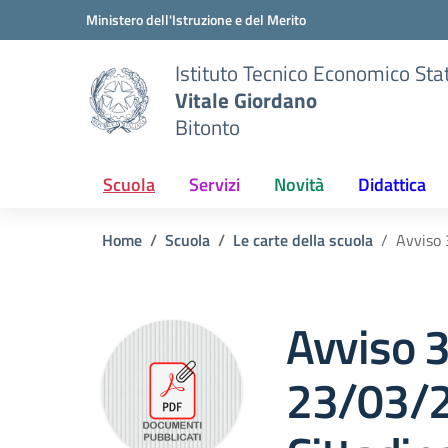
Vai ai contenuti
Vai al menu di navigazione
Vai al footer
Ministero dell'Istruzione e del Merito
Istituto Tecnico Economico Sta
Vitale Giordano
Bitonto
Scuola
Servizi
Novità
Didattica
Home
Scuola
Le carte della scuola
Avviso 
Avviso 
23/03/