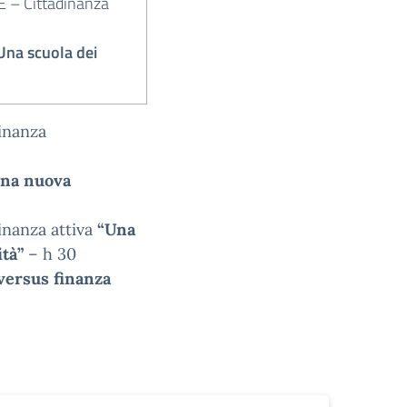
E – Cittadinanza
na scuola dei
dinanza
una nuova
inanza attiva
“Una
ità”
– h 30
 versus finanza