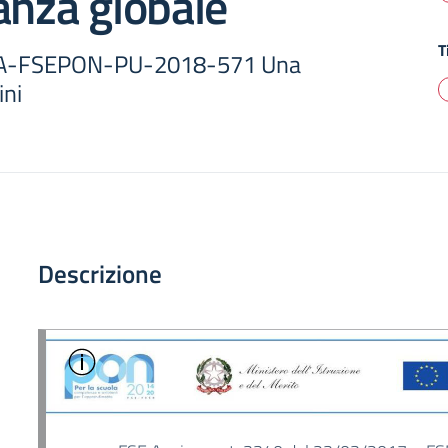
anza globale
T
.5A-FSEPON-PU-2018-571 Una
ini
Descrizione