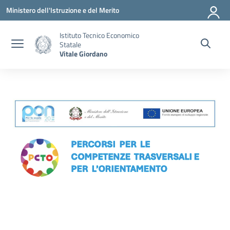
Vai ai contenuti
Vai al menu di navigazione
Vai al footer
Ministero dell'Istruzione e del Merito
Istituto Tecnico Economico
Statale
Vitale Giordano