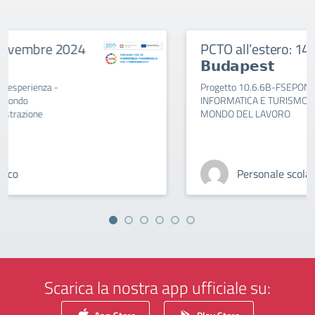
PCTO all’estero: 14 𝗴𝗶𝗼𝗿𝗻𝗶 𝗮
𝗕𝘂𝗱𝗮𝗽𝗲𝘀𝘁
Progetto 10.6.6B-FSEPON-PU-2024-37 TRA
INFORMATICA E TURISMO: UN APPROCCIO AL
MONDO DEL LAVORO
Personale scolastico
Scarica la nostra app ufficiale su: