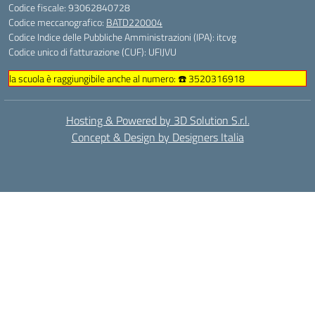
Codice fiscale: 93062840728
Codice meccanografico:
BATD220004
Codice Indice delle Pubbliche Amministrazioni (IPA): itcvg
Codice unico di fatturazione (CUF): UFIJVU
la scuola è raggiungibile anche al numero: ☎️ 3520316918
Hosting & Powered by 3D Solution S.r.l.
Concept & Design by Designers Italia