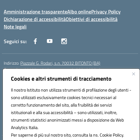
Amministrazione trasparente
Albo online
Privacy Policy
Dichiarazione di accessibilità
Obiettivi di accessibilità
Note legali
Seguici su:
Indirizzo:
Piazzale G. Rodari, s.n. 70032 BITONTO (BA)
Centralino:
0803741816 - corso serale 3381807642
Email:
BATD220004@istruzione.it
Cookies e altri strumenti di tracciamento
Posta elettronica certificata (PEC):
batd220004@pec.istruzione.it
Il nostro Istituto non utilizza strumenti di profilazione degli utenti -
Codice fiscale: 93062840728
sono utilizzati esclusivamente cookies tecnici necessari al
Codice meccanografico:
BATD220004
corretto funzionamento del sito, alla fruibilità dei servizi
Codice Indice delle Pubbliche Amministrazioni (IPA): itcvg
istituzionali e alla sua accessibilità – sono utilizzati, inoltre,
Codice unico di fatturazione (CUF): UFIJVU
strumenti statistici anonimizzati messi a disposizione da Web
la scuola è raggiungibile anche al numero: ☎️ 3520316918
Analytics Italia.
Per saperne di più sul nostro sito, consulta la ns. Cookie Policy.