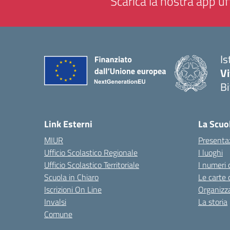
Scarica la nostra app uff
Is
V
Bi
— 
Link Esterni
La Scuo
MIUR
Presenta
Ufficio Scolastico Regionale
I luoghi
Ufficio Scolastico Territoriale
I numeri 
Scuola in Chiaro
Le carte 
Iscrizioni On Line
Organizz
Invalsi
La storia
Comune