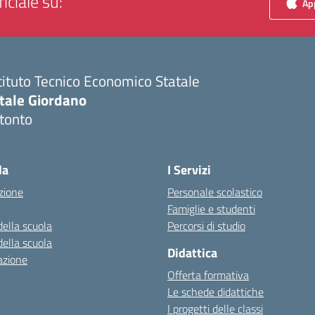
iciale su:
App
tituto Tecnico Economico Statale
itale Giordano
tonto
Visita la pagina iniziale della scuola
la
I Servizi
zione
Personale scolastico
Famiglie e studenti
della scuola
Percorsi di studio
della scuola
Didattica
azione
Offerta formativa
Le schede didattiche
I progetti delle classi