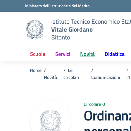
Vai ai contenuti
Vai al menu di navigazione
Vai al footer
Ministero dell'Istruzione e del Merito
Istituto Tecnico Economico Sta
Vitale Giordano
Bitonto
Scuola
Servizi
Novità
Didattica
Home
Le
Novità
circolari
Comunicazioni
2
Circolare 0
Ordinanz