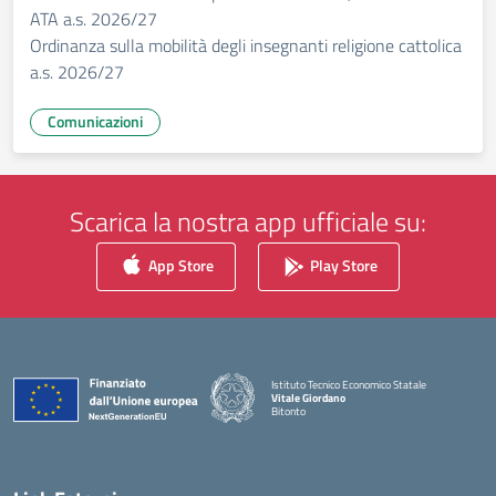
ATA a.s. 2026/27
Ordinanza sulla mobilità degli insegnanti religione cattolica
a.s. 2026/27
Comunicazioni
Scarica la nostra app ufficiale su:
App Store
Play Store
Istituto Tecnico Economico Statale
Vitale Giordano
Bitonto
— Visita la pagina iniziale della scuola