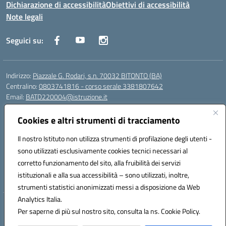
Dichiarazione di accessibilità
Obiettivi di accessibilità
Note legali
Seguici su:
Indirizzo:
Piazzale G. Rodari, s.n. 70032 BITONTO (BA)
Centralino:
0803741816 - corso serale 3381807642
Email:
BATD220004@istruzione.it
Posta elettronica certificata (PEC):
batd220004@pec.istruzione.it
Cookies e altri strumenti di tracciamento
Codice fiscale: 93062840728
Codice meccanografico:
BATD220004
Il nostro Istituto non utilizza strumenti di profilazione degli utenti -
Codice Indice delle Pubbliche Amministrazioni (IPA): itcvg
sono utilizzati esclusivamente cookies tecnici necessari al
Codice unico di fatturazione (CUF): UFIJVU
corretto funzionamento del sito, alla fruibilità dei servizi
istituzionali e alla sua accessibilità – sono utilizzati, inoltre,
la scuola è raggiungibile anche al numero: ☎️ 3520316918
strumenti statistici anonimizzati messi a disposizione da Web
Analytics Italia.
Hosting & Powered by 3D Solution S.r.l.
Per saperne di più sul nostro sito, consulta la ns. Cookie Policy.
Concept & Design by Designers Italia