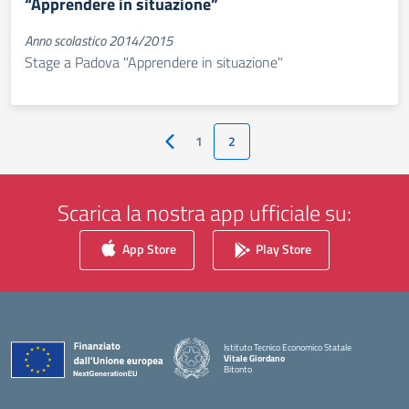
“Apprendere in situazione”
Anno scolastico 2014/2015
Stage a Padova "Apprendere in situazione"
1
2
Pagina precedente
Scarica la nostra app ufficiale su:
App Store
Play Store
Istituto Tecnico Economico Statale
Vitale Giordano
Bitonto
— Visita la pagina iniziale della scuola