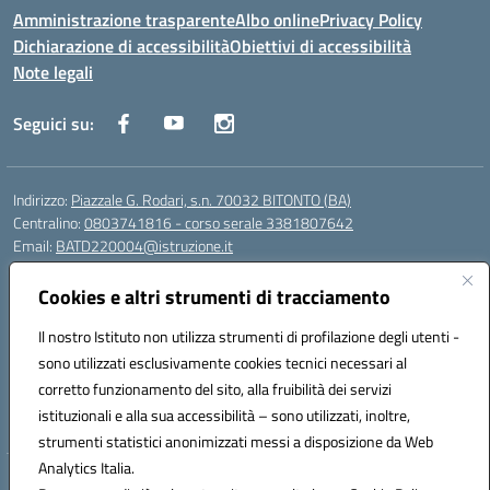
Amministrazione trasparente
Albo online
Privacy Policy
Dichiarazione di accessibilità
Obiettivi di accessibilità
Note legali
Seguici su:
Indirizzo:
Piazzale G. Rodari, s.n. 70032 BITONTO (BA)
Centralino:
0803741816 - corso serale 3381807642
Email:
BATD220004@istruzione.it
Posta elettronica certificata (PEC):
batd220004@pec.istruzione.it
Cookies e altri strumenti di tracciamento
Codice fiscale: 93062840728
Codice meccanografico:
BATD220004
Il nostro Istituto non utilizza strumenti di profilazione degli utenti -
Codice Indice delle Pubbliche Amministrazioni (IPA): itcvg
sono utilizzati esclusivamente cookies tecnici necessari al
Codice unico di fatturazione (CUF): UFIJVU
corretto funzionamento del sito, alla fruibilità dei servizi
istituzionali e alla sua accessibilità – sono utilizzati, inoltre,
la scuola è raggiungibile anche al numero: ☎️ 3520316918
strumenti statistici anonimizzati messi a disposizione da Web
Analytics Italia.
Hosting & Powered by 3D Solution S.r.l.