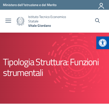
Vai ai contenuti
Vai al menu di navigazione
Vai al footer
Ministero dell'Istruzione e del Merito
Istituto Tecnico Economico
Statale
Vitale Giordano
Apr
Tipologia Struttura:
Funzioni
strumentali