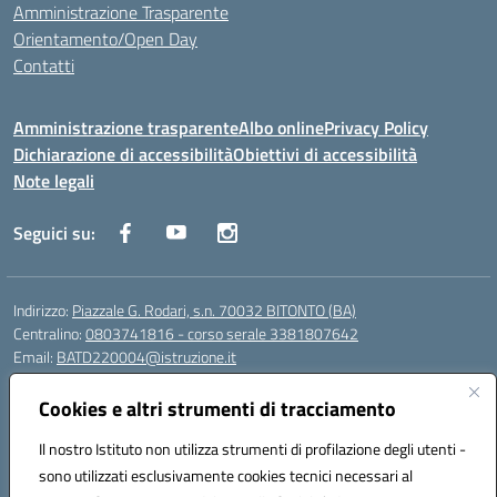
Amministrazione Trasparente
Orientamento/Open Day
Contatti
Amministrazione trasparente
Albo online
Privacy Policy
Dichiarazione di accessibilità
Obiettivi di accessibilità
Note legali
Seguici su:
Indirizzo:
Piazzale G. Rodari, s.n. 70032 BITONTO (BA)
Centralino:
0803741816 - corso serale 3381807642
Email:
BATD220004@istruzione.it
Posta elettronica certificata (PEC):
batd220004@pec.istruzione.it
Cookies e altri strumenti di tracciamento
Codice fiscale: 93062840728
Codice meccanografico:
BATD220004
Il nostro Istituto non utilizza strumenti di profilazione degli utenti -
Codice Indice delle Pubbliche Amministrazioni (IPA): itcvg
sono utilizzati esclusivamente cookies tecnici necessari al
Codice unico di fatturazione (CUF): UFIJVU