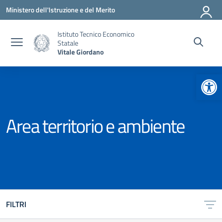
Vai ai contenuti
Vai al menu di navigazione
Vai al footer
Ministero dell'Istruzione e del Merito
Istituto Tecnico Economico
Statale
Vitale Giordano
Apr
Area territorio e ambiente
FILTRI