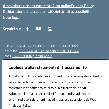
Amministrazione trasparente
Albo online
Privacy Policy
Dichiarazione di accessibilità
Obiettivi di accessibilità
Note legali
Seguici su:
Indirizzo:
Piazzale G. Rodari, s.n. 70032 BITONTO (BA)
Centralino:
0803741816 - corso serale 3381807642
Email:
BATD220004@istruzione.it
Posta elettronica certificata (PEC):
batd220004@pec.istruzione.it
Cookies e altri strumenti di tracciamento
Codice fiscale: 93062840728
Codice meccanografico:
BATD220004
Il nostro Istituto non utilizza strumenti di profilazione degli utenti -
Codice Indice delle Pubbliche Amministrazioni (IPA): itcvg
sono utilizzati esclusivamente cookies tecnici necessari al
Codice unico di fatturazione (CUF): UFIJVU
corretto funzionamento del sito, alla fruibilità dei servizi
istituzionali e alla sua accessibilità – sono utilizzati, inoltre,
la scuola è raggiungibile anche al numero: ☎️ 3520316918
strumenti statistici anonimizzati messi a disposizione da Web
Analytics Italia.