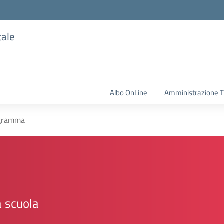
tale
Albo OnLine
Amministrazione T
gramma
 scuola