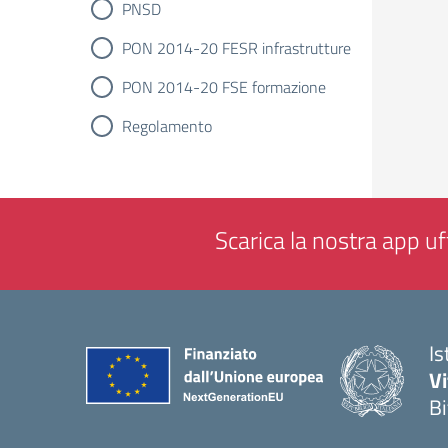
PNSD
PON 2014-20 FESR infrastrutture
PON 2014-20 FSE formazione
Regolamento
Scarica la nostra app uff
Is
V
Bi
— 