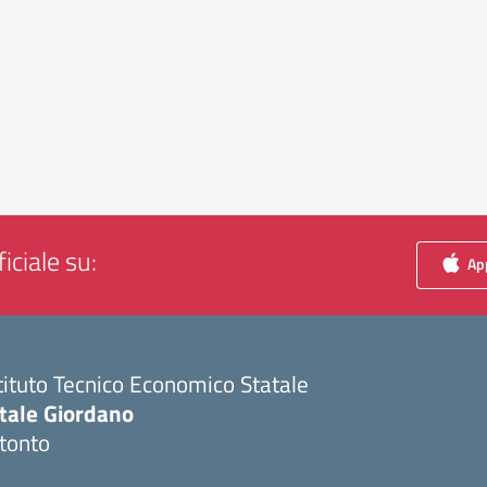
iciale su:
App
tituto Tecnico Economico Statale
itale Giordano
tonto
Visita la pagina iniziale della scuola