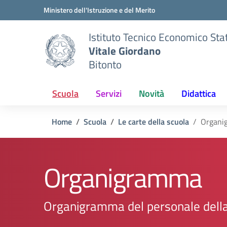
Vai ai contenuti
Vai al menu di navigazione
Vai al footer
Ministero dell'Istruzione e del Merito
Istituto Tecnico Economico Sta
Vitale Giordano
Bitonto
Scuola
Servizi
Novità
Didattica
Home
Scuola
Le carte della scuola
Organi
Organigramma
Organigramma del personale della