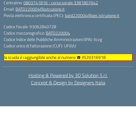
Centralino:
0803741816 - corso serale 3381807642
Email:
BATD220004@istruzione.it
Posta elettronica certificata (PEC):
batd220004@pec.istruzione.it
Codice fiscale: 93062840728
Codice meccanografico:
BATD220004
Codice Indice delle Pubbliche Amministrazioni (IPA): itcvg
Codice unico di fatturazione (CUF): UFIJVU
la scuola è raggiungibile anche al numero: ☎️ 3520316918
Hosting & Powered by 3D Solution S.r.l.
Concept & Design by Designers Italia