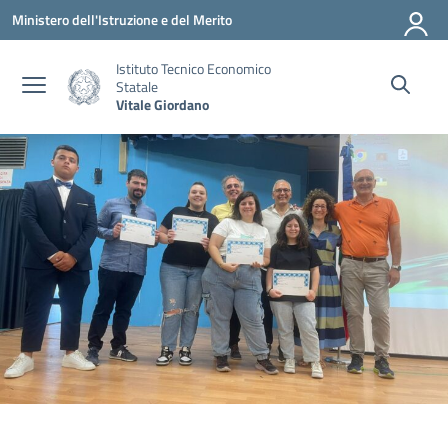
Vai ai contenuti
Vai al menu di navigazione
Vai al footer
Ministero dell'Istruzione e del Merito
Istituto Tecnico Economico
Statale
Vitale Giordano