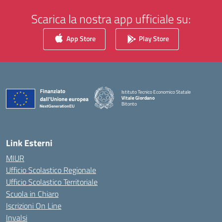
Scarica la nostra app ufficiale su:
App Store
Play Store
Istituto Tecnico Economico Statale
Vitale Giordano
Bitonto
— Visita la pagina iniziale della scuola
Link Esterni
MIUR
Ufficio Scolastico Regionale
Ufficio Scolastico Territoriale
Scuola in Chiaro
Iscrizioni On Line
Invalsi