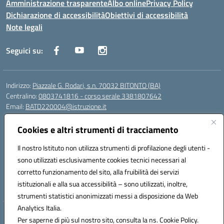
Amministrazione trasparente
Albo online
Privacy Policy
Dichiarazione di accessibilità
Obiettivi di accessibilità
Note legali
Seguici su:
Indirizzo:
Piazzale G. Rodari, s.n. 70032 BITONTO (BA)
Centralino:
0803741816 - corso serale 3381807642
Email:
BATD220004@istruzione.it
Posta elettronica certificata (PEC):
batd220004@pec.istruzione.it
Cookies e altri strumenti di tracciamento
Codice fiscale: 93062840728
Codice meccanografico:
BATD220004
Il nostro Istituto non utilizza strumenti di profilazione degli utenti -
Codice Indice delle Pubbliche Amministrazioni (IPA): itcvg
sono utilizzati esclusivamente cookies tecnici necessari al
Codice unico di fatturazione (CUF): UFIJVU
corretto funzionamento del sito, alla fruibilità dei servizi
istituzionali e alla sua accessibilità – sono utilizzati, inoltre,
la scuola è raggiungibile anche al numero: ☎️ 3520316918
strumenti statistici anonimizzati messi a disposizione da Web
Analytics Italia.
Hosting & Powered by 3D Solution S.r.l.
Per saperne di più sul nostro sito, consulta la ns. Cookie Policy.