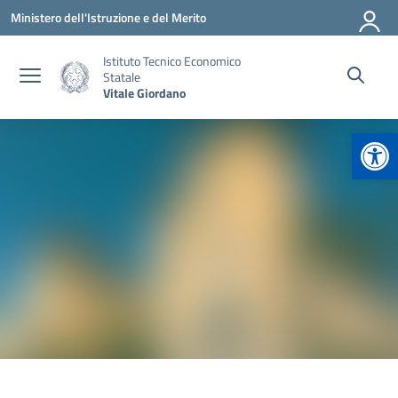
Vai ai contenuti
Vai al menu di navigazione
Vai al footer
Ministero dell'Istruzione e del Merito
Istituto Tecnico Economico
Statale
Vitale Giordano
Apr