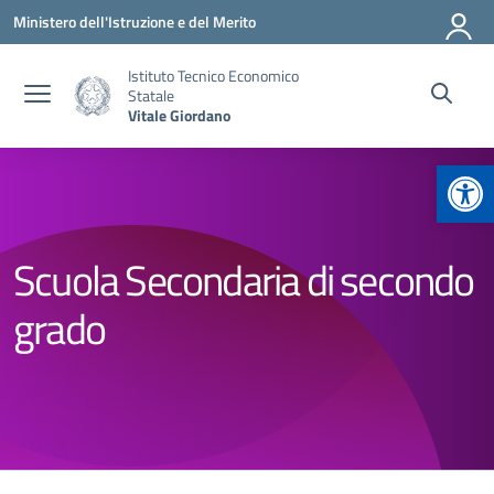
Vai ai contenuti
Vai al menu di navigazione
Vai al footer
Ministero dell'Istruzione e del Merito
Istituto Tecnico Economico
Statale
Vitale Giordano
Apr
Scuola Secondaria di secondo
grado