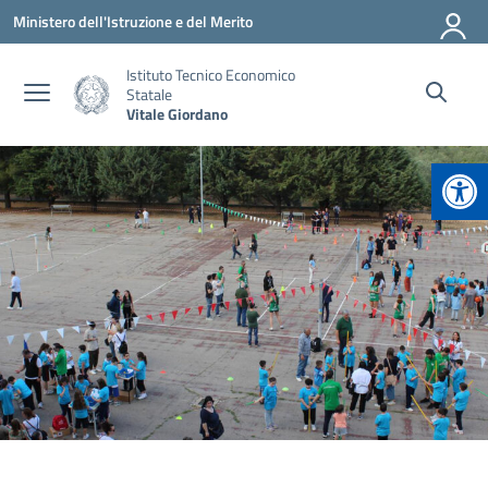
Vai ai contenuti
Vai al menu di navigazione
Vai al footer
Ministero dell'Istruzione e del Merito
Istituto Tecnico Economico
Statale
Vitale Giordano
Apr