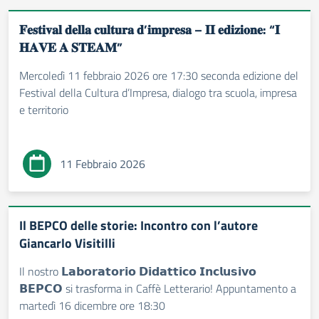
𝐅𝐞𝐬𝐭𝐢𝐯𝐚𝐥 𝐝𝐞𝐥𝐥𝐚 𝐜𝐮𝐥𝐭𝐮𝐫𝐚 𝐝’𝐢𝐦𝐩𝐫𝐞𝐬𝐚 – 𝐈𝐈 𝐞𝐝𝐢𝐳𝐢𝐨𝐧𝐞: “𝐈
𝐇𝐀𝐕𝐄 𝐀 𝐒𝐓𝐄𝐀𝐌”
Mercoledì 11 febbraio 2026 ore 17:30 seconda edizione del
Festival della Cultura d’Impresa, dialogo tra scuola, impresa
e territorio
11 Febbraio 2026
Il BEPCO delle storie: Incontro con l’autore
Giancarlo Visitilli
Il nostro 𝗟𝗮𝗯𝗼𝗿𝗮𝘁𝗼𝗿𝗶𝗼 𝗗𝗶𝗱𝗮𝘁𝘁𝗶𝗰𝗼 𝗜𝗻𝗰𝗹𝘂𝘀𝗶𝘃𝗼
𝗕𝗘𝗣𝗖𝗢 si trasforma in Caffè Letterario! Appuntamento a
martedì 16 dicembre ore 18:30