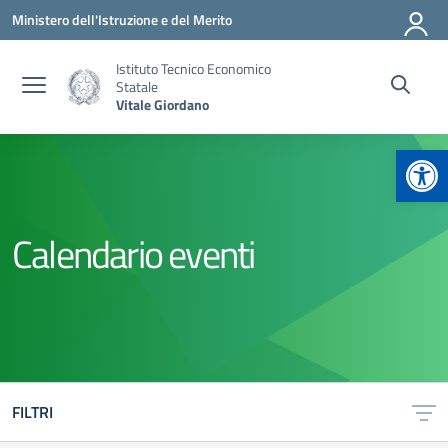
Vai ai contenuti
Vai al menu di navigazione
Vai al footer
Ministero dell'Istruzione e del Merito
Istituto Tecnico Economico
Statale
Vitale Giordano
Apr
Calendario eventi
FILTRI