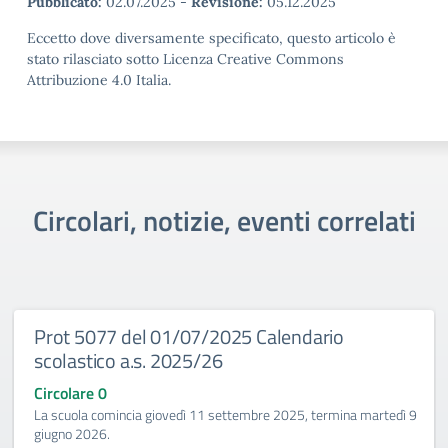
Pubblicato:
02.07.2025
-
Revisione:
05.12.2025
Eccetto dove diversamente specificato, questo articolo è
stato rilasciato sotto Licenza Creative Commons
Attribuzione 4.0 Italia.
Circolari, notizie, eventi correlati
 01/07/2025 Calendario
Prot 5077 del
. 2025/26
Calendario sco
La scuola comincia 
termina martedì 9 g
giovedì 11 settembre 2025, termina martedì 9