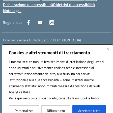
Dichiarazione di accessibilità
Obiettivi di accessibilità
Note legali
Seguici su:
Indirizzo:
Piazzale G. Rodari, s.n. 70032 BITONTO (BA)
Centralino:
0803741816 - corso serale 3381807642
Email:
BATD220004@istruzione.it
Cookies e altri strumenti di tracciamento
Posta elettronica certificata (PEC):
batd220004@pec.istruzione.it
Il nostro Istituto non utilizza strumenti di profilazione degli utenti -
Codice fiscale: 93062840728
sono utilizzati esclusivamente cookies tecnici necessari al
Codice meccanografico:
BATD220004
corretto funzionamento del sito, alla fruibilità dei servizi
Codice Indice delle Pubbliche Amministrazioni (IPA): itcvg
istituzionali e alla sua accessibilità – sono utilizzati, inoltre,
Codice unico di fatturazione (CUF): UFIJVU
strumenti statistici anonimizzati messi a disposizione da Web
la scuola è raggiungibile anche al numero: ☎️ 3520316918
Analytics Italia.
Per saperne di più sul nostro sito, consulta la ns. Cookie Policy.
Hosting & Powered by 3D Solution S.r.l.
Personalizza
Rifiuta tutto
Accettare tutto
Concept & Design by Designers Italia