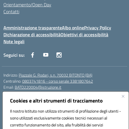
Orientamento/Open Day
Contatti
Amministrazione trasparente
Albo online
Privacy Policy
Dichiarazione di accessibilità
Obiettivi di accessibilità
Note legali
Seguici su:
Indirizzo:
Piazzale G. Rodari, s.n. 70032 BITONTO (BA)
Centralino:
0803741816 - corso serale 3381807642
Email:
BATD220004@istruzione.it
Posta elettronica certificata (PEC):
batd220004@pec.istruzione.it
Cookies e altri strumenti di tracciamento
Codice fiscale: 93062840728
Codice meccanografico:
BATD220004
Il nostro Istituto non utilizza strumenti di profilazione degli utenti -
Codice Indice delle Pubbliche Amministrazioni (IPA): itcvg
sono utilizzati esclusivamente cookies tecnici necessari al
Codice unico di fatturazione (CUF): UFIJVU
corretto funzionamento del sito, alla fruibilità dei servizi