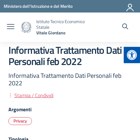
Vai ai contenuti
Vai al menu di navigazione
Vai al footer
Ministero dell'Istruzione e del Merito
Istituto Tecnico Economico
Statale
Vitale Giordano
Apr
Informativa Trattamento Dati
Personali feb 2022
Informativa Trattamento Dati Personali feb
2022
Stampa / Condividi
Argomenti
Privacy
Tipologia