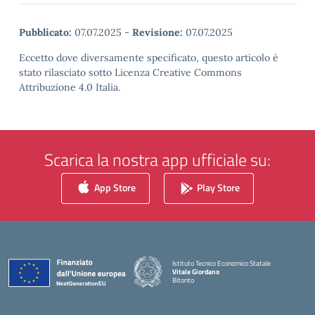
Pubblicato:
07.07.2025
-
Revisione:
07.07.2025
Eccetto dove diversamente specificato, questo articolo è
stato rilasciato sotto Licenza Creative Commons
Attribuzione 4.0 Italia.
Scarica la nostra app ufficiale su:
App Store
Play Store
Istituto Tecnico Economico Statale
Vitale Giordano
Bitonto
— Visita la pagina iniziale della scuola