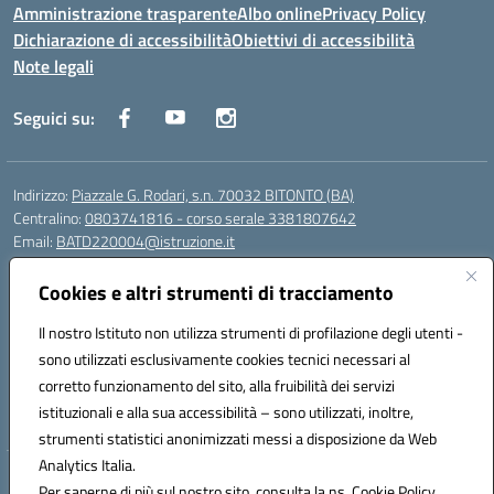
Amministrazione trasparente
Albo online
Privacy Policy
Dichiarazione di accessibilità
Obiettivi di accessibilità
Note legali
Seguici su:
Indirizzo:
Piazzale G. Rodari, s.n. 70032 BITONTO (BA)
Centralino:
0803741816 - corso serale 3381807642
Email:
BATD220004@istruzione.it
Posta elettronica certificata (PEC):
batd220004@pec.istruzione.it
Cookies e altri strumenti di tracciamento
Codice fiscale: 93062840728
Codice meccanografico:
BATD220004
Il nostro Istituto non utilizza strumenti di profilazione degli utenti -
Codice Indice delle Pubbliche Amministrazioni (IPA): itcvg
sono utilizzati esclusivamente cookies tecnici necessari al
Codice unico di fatturazione (CUF): UFIJVU
corretto funzionamento del sito, alla fruibilità dei servizi
istituzionali e alla sua accessibilità – sono utilizzati, inoltre,
la scuola è raggiungibile anche al numero: ☎️ 3520316918
strumenti statistici anonimizzati messi a disposizione da Web
Analytics Italia.
Hosting & Powered by 3D Solution S.r.l.
Per saperne di più sul nostro sito, consulta la ns. Cookie Policy.