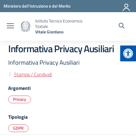
Vai ai contenuti
Vai al menu di navigazione
Vai al footer
Ministero dell'Istruzione e del Merito
Istituto Tecnico Economico
Statale
Vitale Giordano
Apr
Informativa Privacy Ausiliari
Informativa Privacy Ausiliari
Stampa / Condividi
Argomenti
Privacy
Tipologia
GDPR