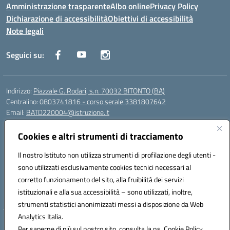
Amministrazione trasparente
Albo online
Privacy Policy
Dichiarazione di accessibilità
Obiettivi di accessibilità
Note legali
Seguici su:
Indirizzo:
Piazzale G. Rodari, s.n. 70032 BITONTO (BA)
Centralino:
0803741816 - corso serale 3381807642
Email:
BATD220004@istruzione.it
Posta elettronica certificata (PEC):
batd220004@pec.istruzione.it
Cookies e altri strumenti di tracciamento
Codice fiscale: 93062840728
Codice meccanografico:
BATD220004
Il nostro Istituto non utilizza strumenti di profilazione degli utenti -
Codice Indice delle Pubbliche Amministrazioni (IPA): itcvg
sono utilizzati esclusivamente cookies tecnici necessari al
Codice unico di fatturazione (CUF): UFIJVU
corretto funzionamento del sito, alla fruibilità dei servizi
istituzionali e alla sua accessibilità – sono utilizzati, inoltre,
la scuola è raggiungibile anche al numero: ☎️ 3520316918
strumenti statistici anonimizzati messi a disposizione da Web
Analytics Italia.
Hosting & Powered by 3D Solution S.r.l.
Per saperne di più sul nostro sito, consulta la ns. Cookie Policy.