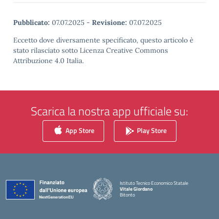
Pubblicato:
07.07.2025
-
Revisione:
07.07.2025
Eccetto dove diversamente specificato, questo articolo è
stato rilasciato sotto Licenza Creative Commons
Attribuzione 4.0 Italia.
Scarica la nostra app ufficiale su:
App Store
Play Store
Istituto Tecnico Economico Statale
Vitale Giordano
Bitonto
— Visita la pagina iniziale della scuola