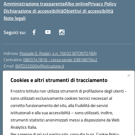
Amministrazione trasparente
Albo online
Privacy Policy
Dichiarazione di accessibilità
Obiettivi di accessibilità
Note legali
Seguici su:
Indirizzo:
Piazzale G. Rodari, s.n. 70032 BITONTO (BA)
Centralino:
0803741816 - corso serale 3381807642
Email:
BATD220004@istruzione.it
Posta elettronica certificata (PEC):
batd220004@pec.istruzione.it
Cookies e altri strumenti di tracciamento
Codice fiscale: 93062840728
Codice meccanografico:
BATD220004
Il nostro Istituto non utilizza strumenti di profilazione degli utenti -
Codice Indice delle Pubbliche Amministrazioni (IPA): itcvg
sono utilizzati esclusivamente cookies tecnici necessari al
Codice unico di fatturazione (CUF): UFIJVU
corretto funzionamento del sito, alla fruibilità dei servizi
istituzionali e alla sua accessibilità – sono utilizzati, inoltre,
la scuola è raggiungibile anche al numero: ☎️ 3520316918
strumenti statistici anonimizzati messi a disposizione da Web
Analytics Italia.
Hosting & Powered by 3D Solution S.r.l.
Per saperne di più sul nostro sito, consulta la ns. Cookie Policy.