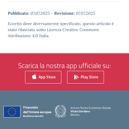
Pubblicato:
07.07.2025
-
Revisione:
07.07.2025
Eccetto dove diversamente specificato, questo articolo è
stato rilasciato sotto Licenza Creative Commons
Attribuzione 4.0 Italia.
Scarica la nostra app ufficiale su:
App Store
Play Store
Istituto Tecnico Economico Statale
Vitale Giordano
Bitonto
— Visita la pagina iniziale della scuola