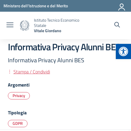
Vai ai contenuti
Vai al menu di navigazione
Vai al footer
Ministero dell'Istruzione e del Merito
Istituto Tecnico Economico
Statale
Vitale Giordano
Apr
Informativa Privacy Alunni BES
Informativa Privacy Alunni BES
Stampa / Condividi
Argomenti
Privacy
Tipologia
GDPR