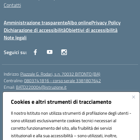
Contatti
Amministrazione trasparente
Albo online
Privacy Policy
Dichiarazione di accessibilità
Obiettivi di accessibilità
Note legali
Seguici su:
Indirizzo:
Piazzale G. Rodari, s.n. 70032 BITONTO (BA)
Centralino:
0803741816 - corso serale 3381807642
Email:
BATD220004@istruzione.it
Posta elettronica certificata (PEC):
batd220004@pec.istruzione.it
Cookies e altri strumenti di tracciamento
Codice fiscale: 93062840728
Codice meccanografico:
BATD220004
Il nostro Istituto non utilizza strumenti di profilazione degli utenti -
Codice Indice delle Pubbliche Amministrazioni (IPA): itcvg
sono utilizzati esclusivamente cookies tecnici necessari al
Codice unico di fatturazione (CUF): UFIJVU
corretto funzionamento del sito, alla fruibilità dei servizi
istituzionali e alla sua accessibilità – sono utilizzati, inoltre,
la scuola è raggiungibile anche al numero: ☎️ 3520316918