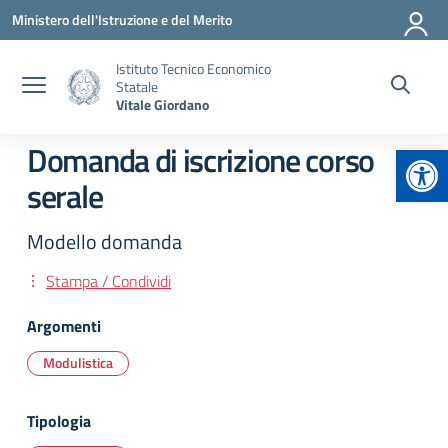
Vai ai contenuti
Vai al menu di navigazione
Vai al footer
Ministero dell'Istruzione e del Merito
Istituto Tecnico Economico
Statale
Vitale Giordano
Apr
Domanda di iscrizione corso
serale
Modello domanda
Stampa / Condividi
Argomenti
Modulistica
Tipologia