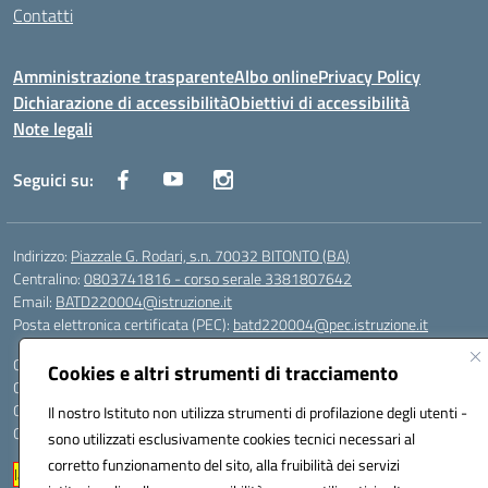
Contatti
Amministrazione trasparente
Albo online
Privacy Policy
Dichiarazione di accessibilità
Obiettivi di accessibilità
Note legali
Seguici su:
Indirizzo:
Piazzale G. Rodari, s.n. 70032 BITONTO (BA)
Centralino:
0803741816 - corso serale 3381807642
Email:
BATD220004@istruzione.it
Posta elettronica certificata (PEC):
batd220004@pec.istruzione.it
Codice fiscale: 93062840728
Cookies e altri strumenti di tracciamento
Codice meccanografico:
BATD220004
Codice Indice delle Pubbliche Amministrazioni (IPA): itcvg
Il nostro Istituto non utilizza strumenti di profilazione degli utenti -
Codice unico di fatturazione (CUF): UFIJVU
sono utilizzati esclusivamente cookies tecnici necessari al
corretto funzionamento del sito, alla fruibilità dei servizi
la scuola è raggiungibile anche al numero: ☎️ 3520316918