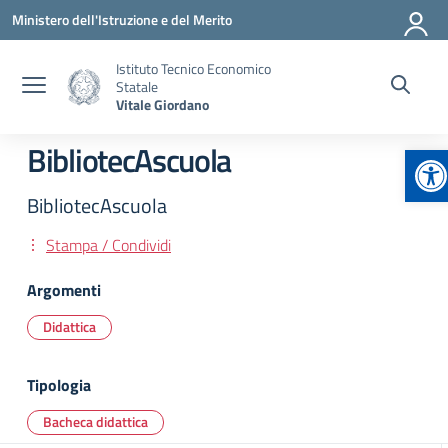
Vai ai contenuti
Vai al menu di navigazione
Vai al footer
Ministero dell'Istruzione e del Merito
Istituto Tecnico Economico
Statale
Vitale Giordano
Ap
BibliotecAscuola
BibliotecAscuola
Stampa / Condividi
Argomenti
Didattica
Tipologia
Bacheca didattica