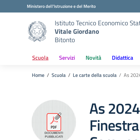
Vai ai contenuti
Vai al menu di navigazione
Vai al footer
Ministero dell'Istruzione e del Merito
Istituto Tecnico Economico Sta
Vitale Giordano
Bitonto
Scuola
Servizi
Novità
Didattica
Home
Scuola
Le carte della scuola
As 2024
As 2024
Finestra