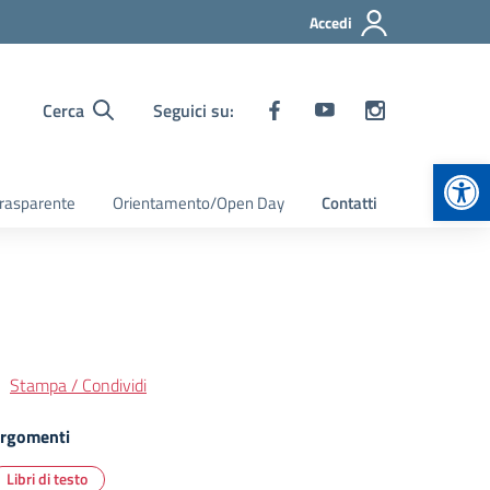
Accedi
Cerca
Seguici su:
Apr
rasparente
Orientamento/Open Day
Contatti
Stampa / Condividi
rgomenti
Libri di testo