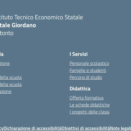
tituto Tecnico Economico Statale
itale Giordano
tonto
Visita la pagina iniziale della scuola
la
I Servizi
zione
Personale scolastico
Famiglie e studenti
della scuola
Percorsi di studio
della scuola
Didattica
azione
Offerta formativa
Le schede didattiche
I progetti delle classi
cy
Dichiarazione di accessibilità
Obiettivi di accessibilità
Note legal