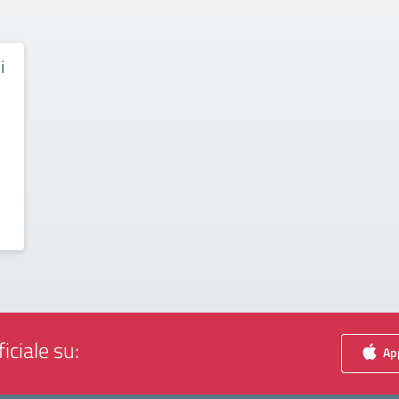
i
iciale su:
App