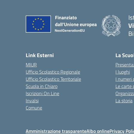
Is
V
Bi
— 
Link Esterni
La Scuo
MIUR
Presenta
Ufficio Scolastico Regionale
I luoghi
Ufficio Scolastico Territoriale
I numeri 
Scuola in Chiaro
Le carte 
Iscrizioni On Line
Organizz
Invalsi
La storia
Comune
Amministrazione trasparente
Albo online
Privacy Poli