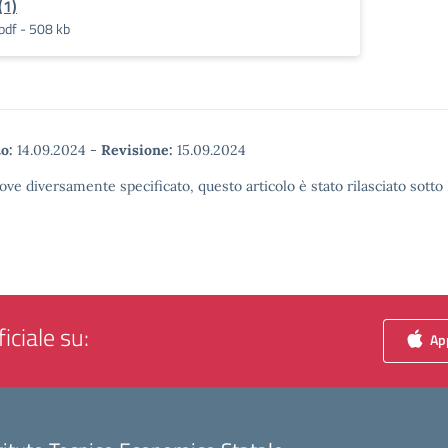
(1)
pdf - 508 kb
o:
14.09.2024
-
Revisione:
15.09.2024
ove diversamente specificato, questo articolo è stato rilasciato sott
iciale su:
App