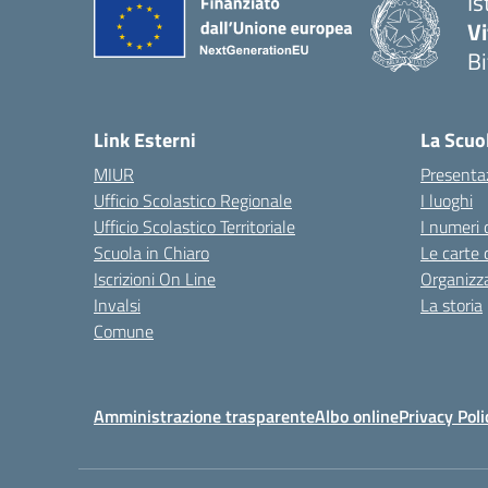
Is
V
Bi
— 
Link Esterni
La Scuo
MIUR
Presenta
Ufficio Scolastico Regionale
I luoghi
Ufficio Scolastico Territoriale
I numeri 
Scuola in Chiaro
Le carte 
Iscrizioni On Line
Organizz
Invalsi
La storia
Comune
Amministrazione trasparente
Albo online
Privacy Poli