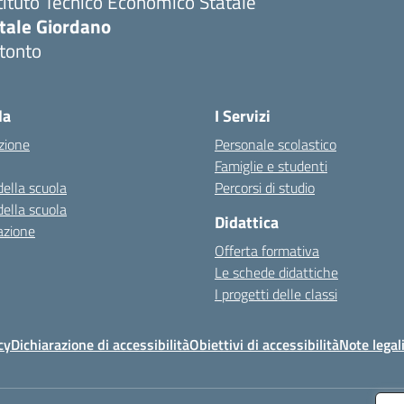
tituto Tecnico Economico Statale
itale Giordano
tonto
Visita la pagina iniziale della scuola
la
I Servizi
zione
Personale scolastico
Famiglie e studenti
della scuola
Percorsi di studio
della scuola
Didattica
azione
Offerta formativa
Le schede didattiche
I progetti delle classi
cy
Dichiarazione di accessibilità
Obiettivi di accessibilità
Note legal