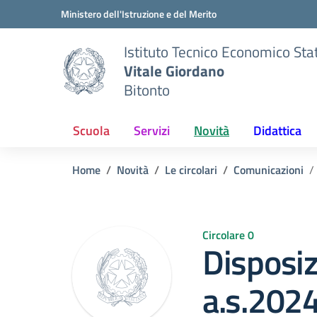
Vai ai contenuti
Vai al menu di navigazione
Vai al footer
Ministero dell'Istruzione e del Merito
Istituto Tecnico Economico Sta
Vitale Giordano
Bitonto
Scuola
Servizi
Novità
Didattica
Home
Novità
Le circolari
Comunicazioni
Circolare 0
Disposiz
a.s.202