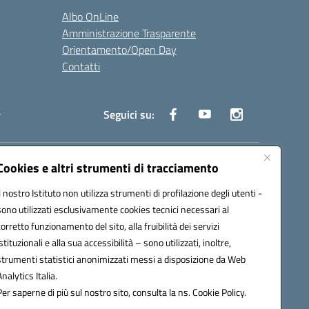
Albo OnLine
Amministrazione Trasparente
Orientamento/Open Day
Contatti
i
Seguici su:
Cookies e altri strumenti di tracciamento
ata (PEC):
batd220004@pec.istruzione.it
Il nostro Istituto non utilizza strumenti di profilazione degli utenti -
sono utilizzati esclusivamente cookies tecnici necessari al
corretto funzionamento del sito, alla fruibilità dei servizi
istituzionali e alla sua accessibilità – sono utilizzati, inoltre,
strumenti statistici anonimizzati messi a disposizione da Web
Analytics Italia.
Per saperne di più sul nostro sito, consulta la ns. Cookie Policy.