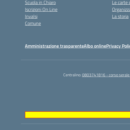
Scuola in Chiaro
Le carte 
Iscrizioni On Line
Organizz
Invalsi
La storia
Comune
Amministrazione trasparente
Albo online
Privacy Poli
Centralino:
0803741816 - corso seral