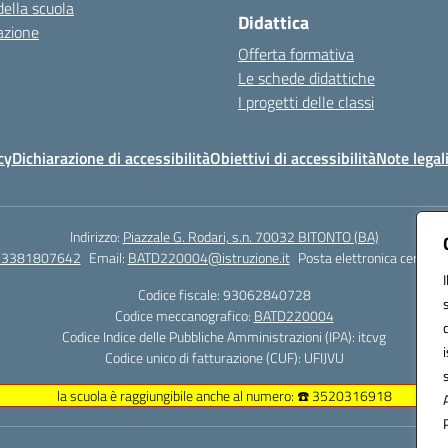
della scuola
Didattica
azione
Offerta formativa
Le schede didattiche
I progetti delle classi
cy
Dichiarazione di accessibilità
Obiettivi di accessibilità
Note legal
Indirizzo:
Piazzale G. Rodari, s.n. 70032 BITONTO (BA)
e 3381807642
Email:
BATD220004@istruzione.it
Posta elettronica certific
Codice fiscale: 93062840728
Codice meccanografico:
BATD220004
Codice Indice delle Pubbliche Amministrazioni (IPA): itcvg
Codice unico di fatturazione (CUF): UFIJVU
la scuola è raggiungibile anche al numero: ☎️ 3520316918