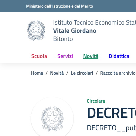
Vai ai contenuti
Vai al menu di navigazione
Vai al footer
Ministero dell'Istruzione e del Merito
Istituto Tecnico Economico Sta
Vitale Giordano
Bitonto
Scuola
Servizi
Novità
Didattica
Home
Novità
Le circolari
Raccolta archivi
Circolare
DECRETO
DECRETO__pubbl