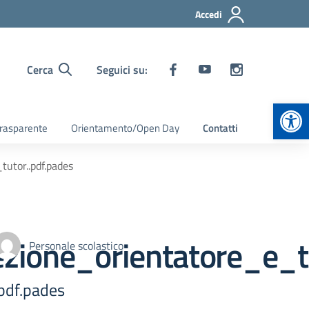
Accedi
Cerca
Seguici su:
Apr
rasparente
Orientamento/Open Day
Contatti
utor..pdf.pades
ione_orientatore_e_tu
Personale scolastico
pdf.pades