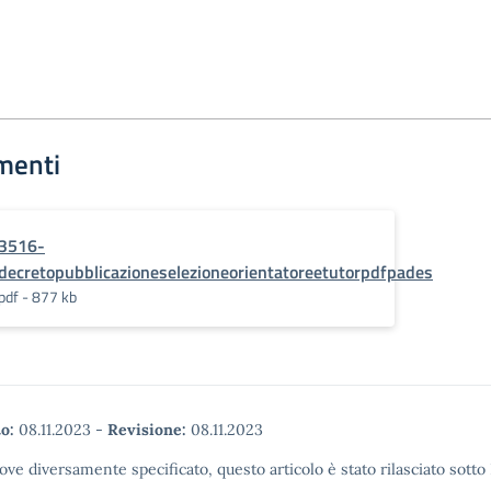
menti
3516-
decretopubblicazioneselezioneorientatoreetutorpdfpades
pdf - 877 kb
o:
08.11.2023
-
Revisione:
08.11.2023
ove diversamente specificato, questo articolo è stato rilasciato sott