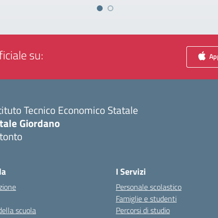
iciale su:
App
tituto Tecnico Economico Statale
itale Giordano
tonto
Visita la pagina iniziale della scuola
la
I Servizi
zione
Personale scolastico
Famiglie e studenti
della scuola
Percorsi di studio