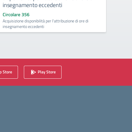
insegnamento eccedenti
Circo
Circola
Circolare 356
25.06
Acquisizione disponibilità per l'attribuzione di ore di
insegnamento eccedenti
 Store
Play Store