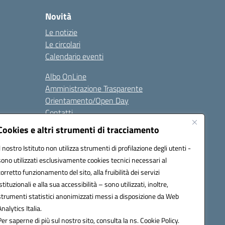
Novità
Le notizie
Le circolari
Calendario eventi
Albo OnLine
Amministrazione Trasparente
Orientamento/Open Day
Contatti
Cookies e altri strumenti di tracciamento
i
Seguici su:
Il nostro Istituto non utilizza strumenti di profilazione degli utenti -
sono utilizzati esclusivamente cookies tecnici necessari al
corretto funzionamento del sito, alla fruibilità dei servizi
istituzionali e alla sua accessibilità – sono utilizzati, inoltre,
ata (PEC):
batd220004@pec.istruzione.it
strumenti statistici anonimizzati messi a disposizione da Web
Analytics Italia.
Per saperne di più sul nostro sito, consulta la ns. Cookie Policy.