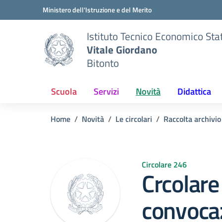
Vai ai contenuti
Vai al menu di navigazione
Vai al footer
Ministero dell'Istruzione e del Merito
Istituto Tecnico Economico Sta
Vitale Giordano
Bitonto
Scuola
Servizi
Novità
Didattica
Home
Novità
Le circolari
Raccolta archivi
Circolare 246
Crcolare
convocaz