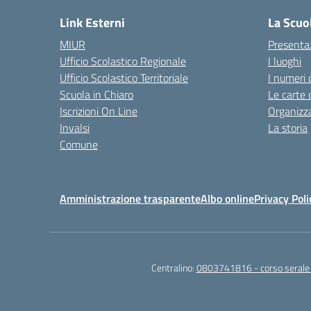
Link Esterni
La Scuo
MIUR
Presenta
Ufficio Scolastico Regionale
I luoghi
Ufficio Scolastico Territoriale
I numeri 
Scuola in Chiaro
Le carte 
Iscrizioni On Line
Organizz
Invalsi
La storia
Comune
Amministrazione trasparente
Albo online
Privacy Poli
Centralino:
0803741816 - corso seral