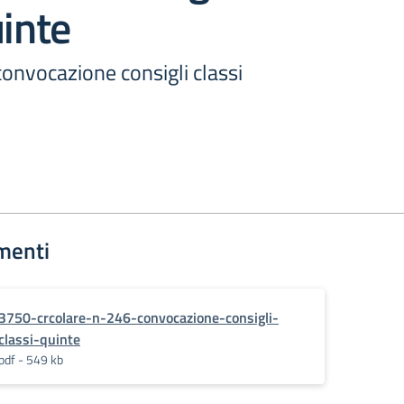
uinte
convocazione consigli classi
menti
3750-crcolare-n-246-convocazione-consigli-
classi-quinte
pdf - 549 kb