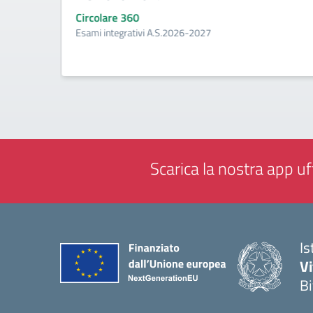
Circolare 360
Esami integrativi A.S.2026-2027
tenze
Scarica la nostra app uff
Is
V
Bi
— 