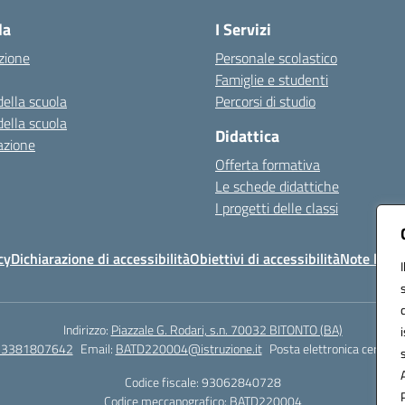
la
I Servizi
zione
Personale scolastico
Famiglie e studenti
della scuola
Percorsi di studio
della scuola
Didattica
azione
Offerta formativa
Le schede didattiche
I progetti delle classi
cy
Dichiarazione di accessibilità
Obiettivi di accessibilità
Note legal
Indirizzo:
Piazzale G. Rodari, s.n. 70032 BITONTO (BA)
e 3381807642
Email:
BATD220004@istruzione.it
Posta elettronica certific
Codice fiscale: 93062840728
Codice meccanografico:
BATD220004