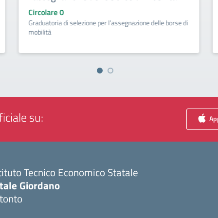
Circolare 0
Graduatoria di selezione per l’assegnazione delle borse di
mobilità
iciale su:
App
tituto Tecnico Economico Statale
itale Giordano
tonto
Visita la pagina iniziale della scuola