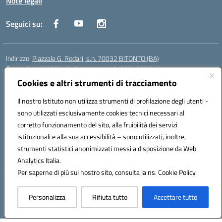
Note legali
Seguici su:
Indirizzo:
Piazzale G. Rodari, s.n. 70032 BITONTO (BA)
Centralino:
0803741816 - corso serale 3381807642
Email:
BATD220004@istruzione.it
Cookies e altri strumenti di tracciamento
Posta elettronica certificata (PEC):
batd220004@pec.istruzione.it
Il nostro Istituto non utilizza strumenti di profilazione degli utenti -
Codice fiscale: 93062840728
sono utilizzati esclusivamente cookies tecnici necessari al
Codice meccanografico:
BATD220004
corretto funzionamento del sito, alla fruibilità dei servizi
Codice Indice delle Pubbliche Amministrazioni (IPA): itcvg
istituzionali e alla sua accessibilità – sono utilizzati, inoltre,
Codice unico di fatturazione (CUF): UFIJVU
strumenti statistici anonimizzati messi a disposizione da Web
la scuola è raggiungibile anche al numero: ☎️ 3520316918
Analytics Italia.
Per saperne di più sul nostro sito, consulta la ns. Cookie Policy.
Hosting & Powered by 3D Solution S.r.l.
Personalizza
Rifiuta tutto
Accettare tutto
Concept & Design by Designers Italia